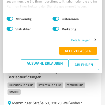
zusammen, die Sie ihnen bereitgestellt haben oder die sie im
Rahmen Ihrer Nutzung der Dienste gesammelt haben.
Weiherstraße 2, 89233 Neu-Ulm
Einwilligungsauswahl
Impressum
|
Datenschutzbestimmungen
kontakt@eierbags.de
eierbags.de/
Notwendig
Präferenzen
Statistiken
Marketing
5,00 / 5,00
51
Bewertungen
(1 Quelle)
Details zeigen
ALLE ZULASSEN
7
Dienstleistungen
AUSWAHL ERLAUBEN
Räumungswichtel
ABLEHNEN
Haushaltsauflösungen, Umzüge und
Betriebsauflösungen.
HAUSHALTAUFLÖSUNG
BETRIEBSAUFLÖSUNG
ENTRÜMPLUNG
UMZÜGE
Memminger Straße 59, 89079 Weißenhorn