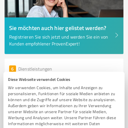
Sie möchten auch hier gelistet werden?
Registrieren Sie sich jetzt und werden Sie ein von
Kunden empfohlener ProvenExpert!
6
Dienstleistungen
EIERBAGS Neu-Ulm
Diese Webseite verwendet Cookies
Hochwertige Herrenunterwäsche aus Bio-Baumwolle
Wir verwenden Cookies, um Inhalte und Anzeigen zu
von EIERBAGS in Neu-Ulm
personalisieren, Funktionen für soziale Medien anbieten zu
können und die Zugriffe auf unsere Website zu analysieren.
HERRENUNTERWÄSCHE
BIO-BAUMWOLLE
NACHHALTIGE MODE
Außerdem geben wir Informationen zu Ihrer Verwendung
unserer Website an unsere Partner für soziale Medien,
HANDGEFERTIGT
NEU-ULM
OEKO-TEX
GOTS
QUALITÄT
Werbung und Analysen weiter. Unsere Partner führen diese
LUXUS
REGIONALE PRODUKTE
MÄNNERUNTERWÄSCHE
Informationen möglicherweise mit weiteren Daten
MANUFAKTUR