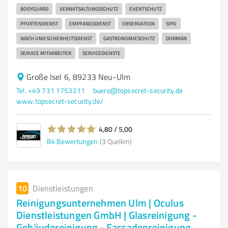
BODYGUARD
VERNATSALTUNGSSCHUTZ
EVENTSCHUTZ
PFORTENDIENST
EMPFANGSDIENST
OBSERVATION
SIPO
WACH UND SICHERHEITSDIENST
GASTRONOMIESCHUTZ
DORMAN
SERVICE MITARBEITER
SERVICEDIENSTE
Große Isel 6, 89233 Neu-Ulm
Tel. +49 731 1753211
buero@topsecret-security.de
www.topsecret-security.de/
4,80 / 5,00
84
Bewertungen
(3 Quellen)
10
Dienstleistungen
Reinigungsunternehmen Ulm | Oculus
Dienstleistungen GmbH | Glasreinigung -
Gebäudereinigung - Fassadenreinigung