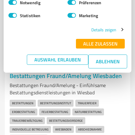
St.-Peters-Weg 35, 65510 Hünstetten
Notwendig
Präferenzen
info@wellerabwassertechnik.de
Statistiken
Marketing
wellerabwassertechnik.de/
Details zeigen
5,00 / 5,00
112
Bewertungen
(1 Quelle)
ALLE ZULASSEN
AUSWAHL ERLAUBEN
ABLEHNEN
7
Dienstleistungen
Bestattungen Fraund/Amelung Wiesbaden
Bestattungen Fraund/Amelung - Einfühlsame
Bestattungsdienstleistungen in Wiesbad
BESTATTUNGEN
BESTATTUNGSINSTITUT
TRAUERFEIER
ERDBESTATTUNG
FEUERBESTATTUNG
NATURBESTATTUNG
TRAUERBEWÄLTIGUNG
BESTATTUNGSVORSORGE
INDIVIDUELLE BETREUUNG
WIESBADEN
ABSCHIEDNAHME