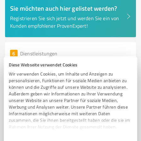
Sie möchten auch hier gelistet werden?
Registrieren Sie sich jetzt und werden Sie ein von
Kunden empfohlener ProvenExpert!
6
Dienstleistungen
Weller Abwassertechnik Hünstetten
Diese Webseite verwendet Cookies
Professionelle Abwassertechnik und Kanalservice in
Wir verwenden Cookies, um Inhalte und Anzeigen zu
Wiesbaden
personalisieren, Funktionen für soziale Medien anbieten zu
können und die Zugriffe auf unsere Website zu analysieren.
ABWASSERTECHNIK
KANALSERVICE
ROHRREINIGUNG
Außerdem geben wir Informationen zu Ihrer Verwendung
unserer Website an unsere Partner für soziale Medien,
KANALREINIGUNG
ROHRSANIERUNG
NOTDIENST
Werbung und Analysen weiter. Unsere Partner führen diese
KANAL-TV-UNTERSUCHUNG
DICHTHEITSPRÜFUNG
Informationen möglicherweise mit weiteren Daten
ZISTERNENREINIGUNG
HEBEANLAGEN
KUNDENSERVICE
zusammen, die Sie ihnen bereitgestellt haben oder die sie im
Rahmen Ihrer Nutzung der Dienste gesammelt haben.
WIESBADEN
Einwilligungsauswahl
Impressum
|
Datenschutzbestimmungen