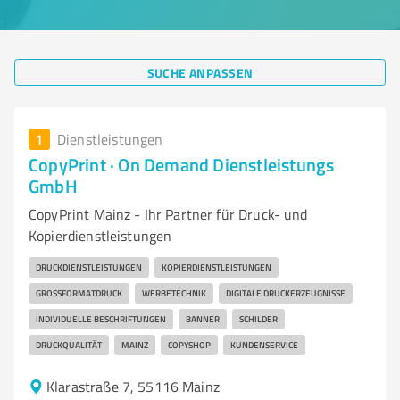
SUCHE ANPASSEN
1
Dienstleistungen
CopyPrint · On Demand Dienstleistungs
GmbH
CopyPrint Mainz - Ihr Partner für Druck- und
Kopierdienstleistungen
DRUCKDIENSTLEISTUNGEN
KOPIERDIENSTLEISTUNGEN
GROSSFORMATDRUCK
WERBETECHNIK
DIGITALE DRUCKERZEUGNISSE
INDIVIDUELLE BESCHRIFTUNGEN
BANNER
SCHILDER
DRUCKQUALITÄT
MAINZ
COPYSHOP
KUNDENSERVICE
Klarastraße 7, 55116 Mainz