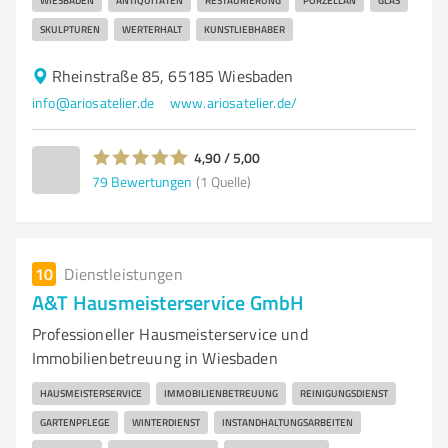
WIESBADEN
ANTIQUITÄTEN
RESTAURIERUNG
PORZELLAN
GLAS
SKULPTUREN
WERTERHALT
KUNSTLIEBHABER
Rheinstraße 85, 65185 Wiesbaden
info@ariosatelier.de
www.ariosatelier.de/
4,90 / 5,00
79
Bewertungen
(1 Quelle)
10
Dienstleistungen
A&T Hausmeisterservice GmbH
Professioneller Hausmeisterservice und
Immobilienbetreuung in Wiesbaden
HAUSMEISTERSERVICE
IMMOBILIENBETREUUNG
REINIGUNGSDIENST
GARTENPFLEGE
WINTERDIENST
INSTANDHALTUNGSARBEITEN