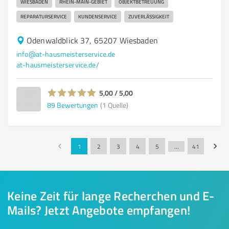
WIESBADEN
RHEIN-MAIN-GEBIET
OBJEKTBETREUUNG
REPARATURSERVICE
KUNDENSERVICE
ZUVERLÄSSIGKEIT
Odenwaldblick 37, 65207 Wiesbaden
info@at-hausmeisterservice.de
at-hausmeisterservice.de/
5,00 / 5,00
89
Bewertungen
(1 Quelle)
1
2
3
4
5
…
41
Keine Zeit für lange Recherchen und E-
Mails? Jetzt Angebote empfangen!