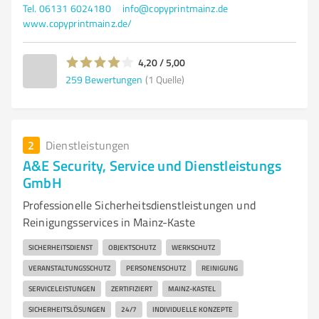
Tel. 06131 6024180
info@copyprintmainz.de
www.copyprintmainz.de/
4,20 / 5,00
259
Bewertungen
(1 Quelle)
2
Dienstleistungen
A&E Security, Service und Dienstleistungs
GmbH
Professionelle Sicherheitsdienstleistungen und
Reinigungsservices in Mainz-Kaste
SICHERHEITSDIENST
OBJEKTSCHUTZ
WERKSCHUTZ
VERANSTALTUNGSSCHUTZ
PERSONENSCHUTZ
REINIGUNG
SERVICELEISTUNGEN
ZERTIFIZIERT
MAINZ-KASTEL
SICHERHEITSLÖSUNGEN
24/7
INDIVIDUELLE KONZEPTE