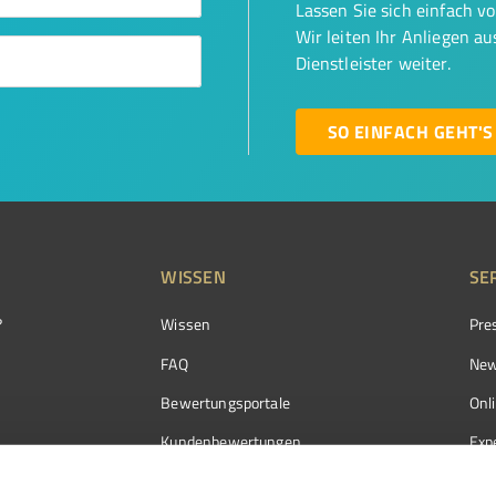
Lassen Sie sich einfach v
Wir leiten Ihr Anliegen a
Dienstleister weiter.
SO EINFACH GEHT'S
WISSEN
SE
?
Wissen
Pre
FAQ
New
Bewertungsportale
Onl
Kundenbewertungen
Exp
Kundenzufriedenheit
Exp