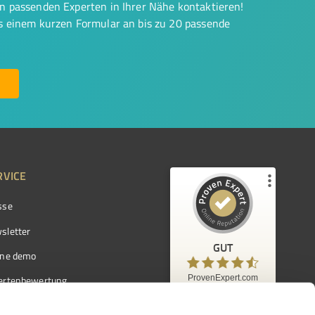
on passenden Experten in Ihrer Nähe kontaktieren!
us einem kurzen Formular an bis zu 20 passende
RVICE
sse
Kundenbewertungen und Erfahrungen zu
ProvenExpert.com
sletter
GUT
%
97
GUT
ine demo
Empfehlungen auf
ProvenExpert.com
ProvenExpert.com
5,00
/
4,42
ertenbewertung
7.103
ertenverzeichnis
Kundenbewertungen