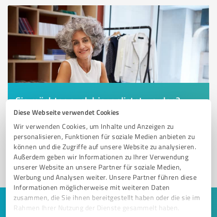
Sie möchten auch hier gelistet werden?
Diese Webseite verwendet Cookies
Registrieren Sie sich jetzt und werden Sie ein von
Wir verwenden Cookies, um Inhalte und Anzeigen zu
Kunden empfohlener ProvenExpert!
personalisieren, Funktionen für soziale Medien anbieten zu
können und die Zugriffe auf unsere Website zu analysieren.
Außerdem geben wir Informationen zu Ihrer Verwendung
1
unserer Website an unsere Partner für soziale Medien,
Werbung und Analysen weiter. Unsere Partner führen diese
Informationen möglicherweise mit weiteren Daten
zusammen, die Sie ihnen bereitgestellt haben oder die sie im
Keine Zeit für lange Recherchen und E-
Rahmen Ihrer Nutzung der Dienste gesammelt haben.