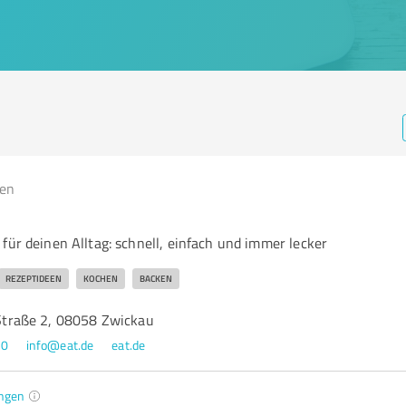
gen
für deinen Alltag: schnell, einfach und immer lecker
REZEPTIDEEN
KOCHEN
BACKEN
raße 2, 08058 Zwickau
80
info@eat.de
eat.de
ngen