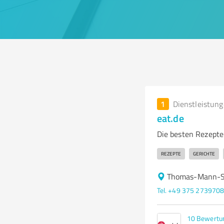
1
Dienstleistun
eat.de
Die besten Rezepte 
REZEPTE
GERICHTE
Thomas-Mann-St
Tel. +49 375 273970
10
Bewertu