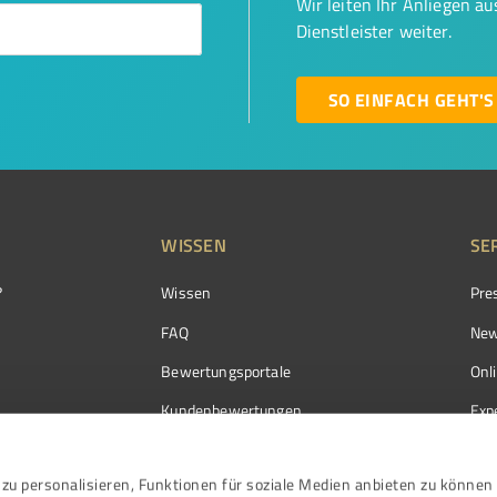
Wir leiten Ihr Anliegen a
Dienstleister weiter.
SO EINFACH GEHT'S
WISSEN
SE
?
Wissen
Pre
FAQ
New
Bewertungsportale
Onl
Kundenbewertungen
Exp
Kundenzufriedenheit
Exp
zu personalisieren, Funktionen für soziale Medien anbieten zu können 
Bewertungs­richtlinien