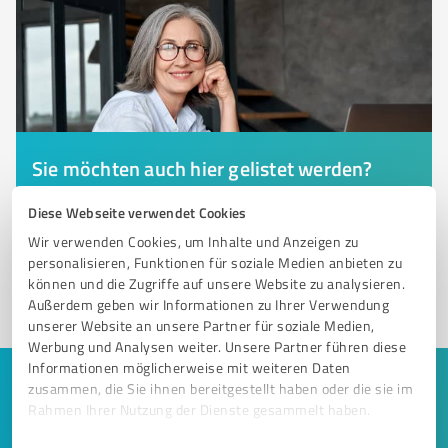
Sie möchten auch hier gelistet werden?
Registrieren Sie sich jetzt und werden Sie ein von
Diese Webseite verwendet Cookies
Kunden empfohlener ProvenExpert!
Wir verwenden Cookies, um Inhalte und Anzeigen zu
personalisieren, Funktionen für soziale Medien anbieten zu
können und die Zugriffe auf unsere Website zu analysieren.
1
Außerdem geben wir Informationen zu Ihrer Verwendung
unserer Website an unsere Partner für soziale Medien,
Werbung und Analysen weiter. Unsere Partner führen diese
Informationen möglicherweise mit weiteren Daten
zusammen, die Sie ihnen bereitgestellt haben oder die sie im
Keine Zeit für lange Recherchen und E-
Rahmen Ihrer Nutzung der Dienste gesammelt haben.
Mails? Jetzt Angebote empfangen!