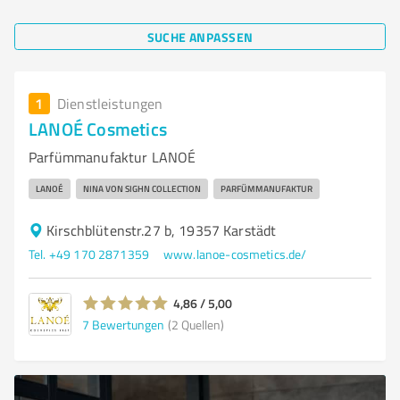
SUCHE ANPASSEN
1
Dienstleistungen
LANOÉ Cosmetics
Parfümmanufaktur LANOÉ
LANOÉ
NINA VON SIGHN COLLECTION
PARFÜMMANUFAKTUR
Kirschblütenstr.27 b, 19357 Karstädt
Tel. +49 170 2871359
www.lanoe-cosmetics.de/
4,86 / 5,00
7
Bewertungen
(2 Quellen)