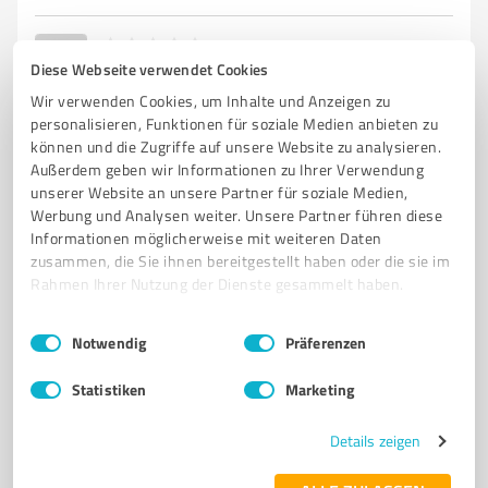
0,00 / 5,00
Diese Webseite verwendet Cookies
Nicht bewertet
0
Wir verwenden Cookies, um Inhalte und Anzeigen zu
personalisieren, Funktionen für soziale Medien anbieten zu
können und die Zugriffe auf unsere Website zu analysieren.
Außerdem geben wir Informationen zu Ihrer Verwendung
unserer Website an unsere Partner für soziale Medien,
Werbung und Analysen weiter. Unsere Partner führen diese
Informationen möglicherweise mit weiteren Daten
zusammen, die Sie ihnen bereitgestellt haben oder die sie im
Rahmen Ihrer Nutzung der Dienste gesammelt haben.
Einwilligungsauswahl
Impressum
|
Datenschutzbestimmungen
Notwendig
Präferenzen
Sie möchten auch hier gelistet werden?
Registrieren Sie sich jetzt und werden Sie ein von
Statistiken
Marketing
Kunden empfohlener ProvenExpert!
Details zeigen