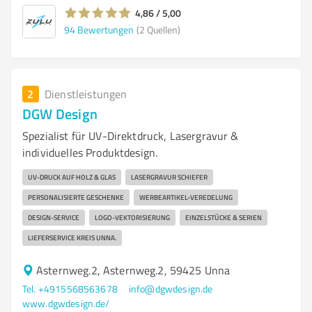
4,86 / 5,00
94
Bewertungen
(2 Quellen)
2
Dienstleistungen
DGW Design
Spezialist für UV-Direktdruck, Lasergravur &
individuelles Produktdesign.
UV-DRUCK AUF HOLZ & GLAS
LASERGRAVUR SCHIEFER
PERSONALISIERTE GESCHENKE
WERBEARTIKEL-VEREDELUNG
DESIGN-SERVICE
LOGO-VEKTORISIERUNG
EINZELSTÜCKE & SERIEN
LIEFERSERVICE KREIS UNNA.
Asternweg.2, Asternweg.2, 59425 Unna
Tel. +4915568563678
info@dgwdesign.de
www.dgwdesign.de/