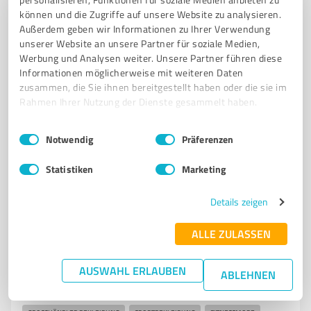
SICHERHEITS- UND VERTEIDIGUNGSPOLITIK
RÜSTUNG
TECHNOLOGIE
können und die Zugriffe auf unsere Website zu analysieren.
IT
CYBER SECURITY
WEHRTECHNISCHE INDUSTRIE
PUBLIKATIONEN
Außerdem geben wir Informationen zu Ihrer Verwendung
unserer Website an unsere Partner für soziale Medien,
FACHTAGUNGEN
INFORMATIONSDIENSTE
TAMM MEDIA
Werbung und Analysen weiter. Unsere Partner führen diese
Informationen möglicherweise mit weiteren Daten
Beethovenallee 21, 53173 Bonn
zusammen, die Sie ihnen bereitgestellt haben oder die sie im
Tel. 0228 3500870
info@mittler-report.de
Rahmen Ihrer Nutzung der Dienste gesammelt haben.
mittler-report.de/
Einwilligungsauswahl
Impressum
|
Datenschutzbestimmungen
Notwendig
Präferenzen
5,00 / 5,00
2
Bewertungen
(1 Quelle)
Statistiken
Marketing
Details zeigen
7
E-Commerce
ALLE ZULASSEN
Winshape GmbH Niederkassel
AUSWAHL ERLAUBEN
Großhändler für hochwertige Sportbekleidung und
ABLEHNEN
Fitnessmode in Eschweiler