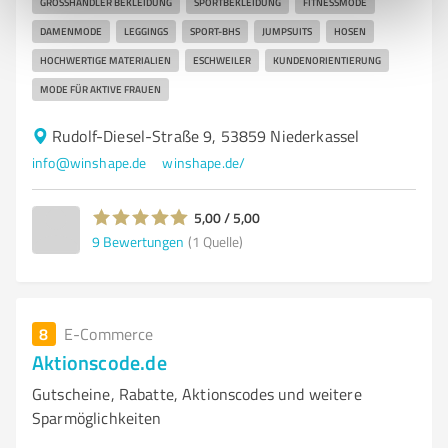
GROSSHÄNDLER BEKLEIDUNG
SPORTBEKLEIDUNG
FITNESSMODE
DAMENMODE
LEGGINGS
SPORT-BHS
JUMPSUITS
HOSEN
HOCHWERTIGE MATERIALIEN
ESCHWEILER
KUNDENORIENTIERUNG
MODE FÜR AKTIVE FRAUEN
Rudolf-Diesel-Straße 9, 53859 Niederkassel
info@winshape.de
winshape.de/
5,00 / 5,00
9
Bewertungen
(1 Quelle)
8
E-Commerce
Aktionscode.de
Gutscheine, Rabatte, Aktionscodes und weitere
Sparmöglichkeiten