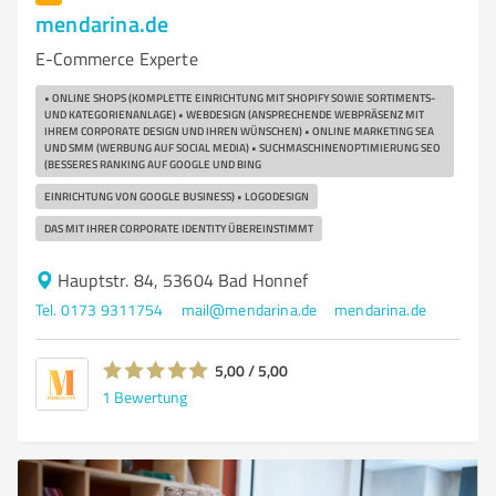
mendarina.de
E-Commerce Experte
• ONLINE SHOPS (KOMPLETTE EINRICHTUNG MIT SHOPIFY SOWIE SORTIMENTS-
UND KATEGORIENANLAGE) • WEBDESIGN (ANSPRECHENDE WEBPRÄSENZ MIT
IHREM CORPORATE DESIGN UND IHREN WÜNSCHEN) • ONLINE MARKETING SEA
UND SMM (WERBUNG AUF SOCIAL MEDIA) • SUCHMASCHINENOPTIMIERUNG SEO
(BESSERES RANKING AUF GOOGLE UND BING
EINRICHTUNG VON GOOGLE BUSINESS) • LOGODESIGN
DAS MIT IHRER CORPORATE IDENTITY ÜBEREINSTIMMT
Hauptstr. 84, 53604 Bad Honnef
Tel. 0173 9311754
mail@mendarina.de
mendarina.de
5,00 / 5,00
1
Bewertung