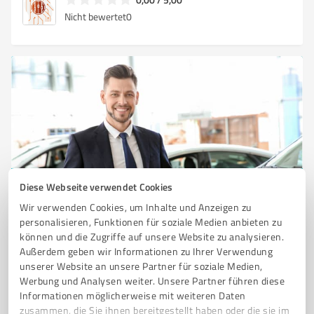
Nicht bewertet
0
Diese Webseite verwendet Cookies
Sie möchten auch hier gelistet werden?
Wir verwenden Cookies, um Inhalte und Anzeigen zu
Registrieren Sie sich jetzt und werden Sie ein von
personalisieren, Funktionen für soziale Medien anbieten zu
Kunden empfohlener ProvenExpert!
können und die Zugriffe auf unsere Website zu analysieren.
Außerdem geben wir Informationen zu Ihrer Verwendung
unserer Website an unsere Partner für soziale Medien,
Werbung und Analysen weiter. Unsere Partner führen diese
1
Informationen möglicherweise mit weiteren Daten
zusammen, die Sie ihnen bereitgestellt haben oder die sie im