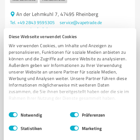
An der Lehmkuhl 7, 47495 Rheinberg
Tel. +49 2843 9595305
service@vapetrade.de
www.vapetrade.de/
Diese Webseite verwendet Cookies
Wir verwenden Cookies, um Inhalte und Anzeigen zu
10
Bewertungen
personalisieren, Funktionen für soziale Medien anbieten zu
von 15 veröffentlicht
können und die Zugriffe auf unsere Website zu analysieren.
Außerdem geben wir Informationen zu Ihrer Verwendung
unserer Website an unsere Partner für soziale Medien,
Werbung und Analysen weiter. Unsere Partner führen diese
Informationen möglicherweise mit weiteren Daten
zusammen, die Sie ihnen bereitgestellt haben oder die sie im
Rahmen Ihrer Nutzung der Dienste gesammelt haben.
Einwilligungsauswahl
Impressum
|
Datenschutzbestimmungen
Notwendig
Präferenzen
Statistiken
Marketing
Sie möchten auch hier gelistet werden?