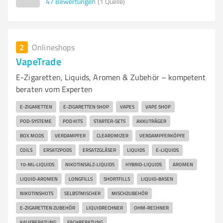
47
Bewertungen
(1 Quelle)
2
Onlineshops
VapeTrade
E-Zigaretten, Liquids, Aromen & Zubehör – kompetent
beraten vom Experten
E-ZIGARETTEN
E-ZIGARETTEN SHOP
VAPES
VAPE SHOP
POD-SYSTEME
POD KITS
STARTER-SETS
AKKUTRÄGER
BOX MODS
VERDAMPFER
CLEAROMIZER
VERDAMPFERKÖPFE
COILS
ERSATZPODS
ERSATZGLÄSER
LIQUIDS
E-LIQUIDS
10-ML-LIQUIDS
NIKOTINSALZ-LIQUIDS
HYBRID-LIQUIDS
AROMEN
LIQUID-AROMEN
LONGFILLS
SHORTFILLS
LIQUID-BASEN
NIKOTINSHOTS
SELBSTMISCHER
MISCHZUBEHÖR
E-ZIGARETTEN ZUBEHÖR
LIQUIDRECHNER
OHM-RECHNER
KAUFBERATUNG
FACHBERATUNG