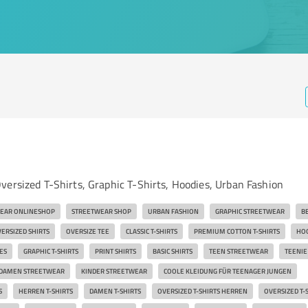
versized T-Shirts, Graphic T-Shirts, Hoodies, Urban Fashion
EAR ONLINESHOP
STREETWEAR SHOP
URBAN FASHION
GRAPHIC STREETWEAR
B
ERSIZED SHIRTS
OVERSIZE TEE
CLASSIC T-SHIRTS
PREMIUM COTTON T-SHIRTS
HO
ES
GRAPHIC T-SHIRTS
PRINT SHIRTS
BASIC SHIRTS
TEEN STREETWEAR
TEENIE
DAMEN STREETWEAR
KINDER STREETWEAR
COOLE KLEIDUNG FÜR TEENAGER JUNGEN
S
HERREN T-SHIRTS
DAMEN T-SHIRTS
OVERSIZED T-SHIRTS HERREN
OVERSIZED T-