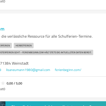
tet
0
com
die verlässliche Ressource für alle Schulferien-Termine.
ERFERIEN
HERBSTFERIEN
TERFERIEN GEHT – FERIENBEGINN.COM HÄLT STETS DIE AKTUELLSTEN DATEN BEREIT.
 71384 Weinstadt
9
lisaneumann1980@gmail.com
ferienbeginn.com/
0,00 / 5,00
tet
0