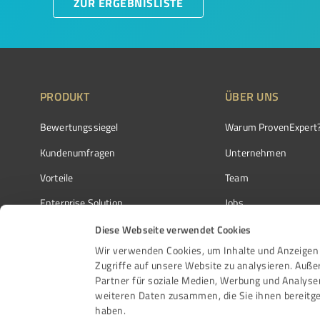
ZUR ERGEBNISLISTE
PRODUKT
ÜBER UNS
Bewertungssiegel
Warum ProvenExpert
Kundenumfragen
Unternehmen
Vorteile
Team
Enterprise Solution
Jobs
Partnerprogramm
Kundenstimmen
Diese Webseite verwendet Cookies
Wir verwenden Cookies, um Inhalte und Anzeigen 
Auszeichnungen
Kontakt
Zugriffe auf unsere Website zu analysieren. Auß
Partner für soziale Medien, Werbung und Analyse
weiteren Daten zusammen, die Sie ihnen bereitge
haben.