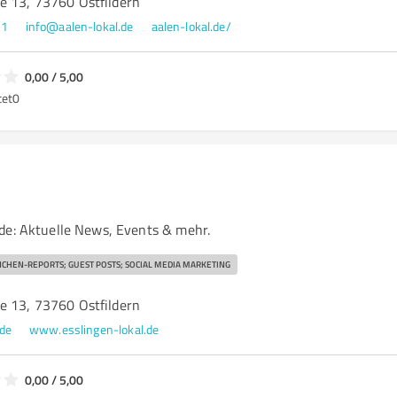
e 13, 73760 Ostfildern
31
info@aalen-lokal.de
aalen-lokal.de/
0,00 / 5,00
tet
0
l
de: Aktuelle News, Events & mehr.
CHEN-REPORTS; GUEST POSTS; SOCIAL MEDIA MARKETING
e 13, 73760 Ostfildern
.de
www.esslingen-lokal.de
0,00 / 5,00