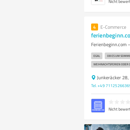
Nicht bewer
4
E-Commerce
ferienbeginn.
Ferienbeginn.com – 
EGAL
OB ES UM SOMM
WEIHNACHTSFERIEN ODER OS
Junkeräcker 28,
Tel. +49 7112526636
Nicht bewer