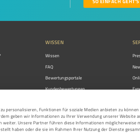
SO EINFACH GEHT'S
WISSEN
SE
?
Wissen
Pre
FAQ
New
Bewertungsportale
Onl
Kundenbewertungen
Exp
Kundenzufriedenheit
Exp
zu personalisieren, Funktionen für soziale Medien anbieten zu können 
Bewertungs­richtlinien
erdem geben wir Informationen zu Ihrer Verwendung unserer Website a
Events
n weiter. Unsere Partner führen diese Informationen möglicherweise 
stellt haben oder die sie im Rahmen Ihrer Nutzung der Dienste gesam