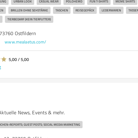
DUNG
URBAN LOOK
CASUAL WEAR
POLOHEMD
FUN T-SHIRTS
MEME SHIRTS
EN
BRILLEN OHNE SEHSTÄRKE
TASCHEN
REISEGEPÄCK
LEDERWAREN
TASSE
TIERBEDARF (KEIN TIERFUTTER)
73760 Ostfildern
www.mealaetus.com/
5,00 / 5,00
g
Aktuelle News, Events & mehr.
CHEN-REPORTS; GUEST POSTS; SOCIAL MEDIA MARKETING