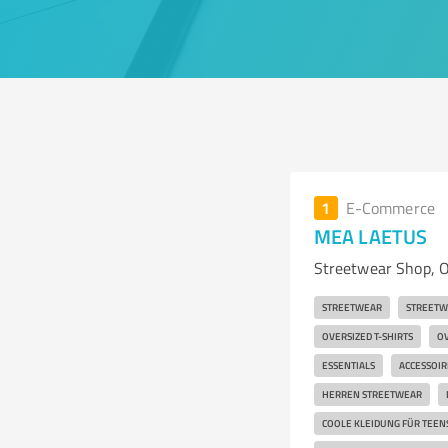
1
E-Commerce
MEA LAETUS
Streetwear Shop, O
STREETWEAR
STREETW
OVERSIZED T-SHIRTS
OV
ESSENTIALS
ACCESSOIR
HERREN STREETWEAR
COOLE KLEIDUNG FÜR TEEN