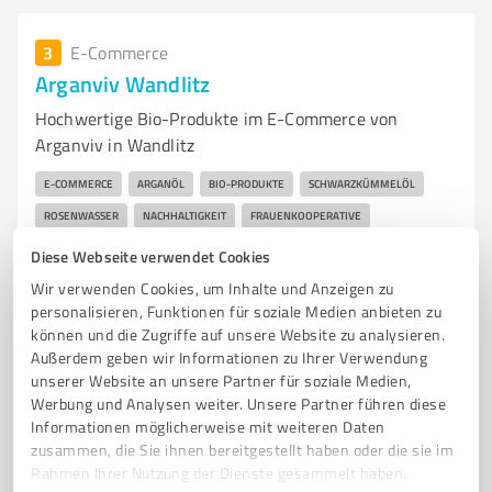
3
E-Commerce
Arganviv Wandlitz
Hochwertige Bio-Produkte im E-Commerce von
Arganviv in Wandlitz
E-COMMERCE
ARGANÖL
BIO-PRODUKTE
SCHWARZKÜMMELÖL
ROSENWASSER
NACHHALTIGKEIT
FRAUENKOOPERATIVE
ONLINE-SHOP
KUNDENSERVICE
VERSANDKOSTENFREI
Diese Webseite verwendet Cookies
BIO-QUALITÄT
GROSSHANDEL
Wir verwenden Cookies, um Inhalte und Anzeigen zu
personalisieren, Funktionen für soziale Medien anbieten zu
Am Hirschsprung 5a, 16348 Wandlitz
können und die Zugriffe auf unsere Website zu analysieren.
Außerdem geben wir Informationen zu Ihrer Verwendung
info@arganviv.de
www.arganviv.de/
unserer Website an unsere Partner für soziale Medien,
Werbung und Analysen weiter. Unsere Partner führen diese
5,00 / 5,00
Informationen möglicherweise mit weiteren Daten
2
Bewertungen
(1 Quelle)
zusammen, die Sie ihnen bereitgestellt haben oder die sie im
Rahmen Ihrer Nutzung der Dienste gesammelt haben.