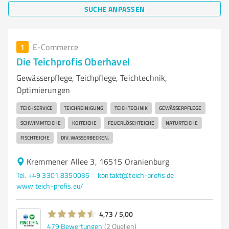
SUCHE ANPASSEN
1
E-Commerce
Die Teichprofis Oberhavel
Gewässerpflege, Teichpflege, Teichtechnik,
Optimierungen
TEICHSERVICE
TEICHREINIGUNG
TEICHTECHNIK
GEWÄSSERPFLEGE
SCHWIMMTEICHE
KOITEICHE
FEUERLÖSCHTEICHE
NATURTEICHE
FISCHTEICHE
DIV. WASSERBECKEN.
Kremmener Allee 3, 16515 Oranienburg
Tel. +49 3301 8350035
kontakt@teich-profis.de
www.teich-profis.eu/
4,73 / 5,00
479
Bewertungen
(2 Quellen)