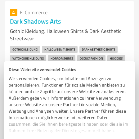
4
E-Commerce
Dark Shadows Arts
Gothic Kleidung, Halloween Shirts & Dark Aesthetic
Streetwear
GOTHIC KLEIDUNG
HALLOWEEN T-SHIRTS
DARK AESTHETIC SHIRTS
WITCHCORE KLEIDUNG
HORROR SHIRTS
OCCULT FASHION
HOODIES
ALTERNATIVE STREETWEAR
DARK FANTASY DESIGNS
Diese Webseite verwendet Cookies
Wir verwenden Cookies, um Inhalte und Anzeigen zu
Polcher Strasse 25, 56727 Mayen
personalisieren, Funktionen für soziale Medien anbieten zu
Tel. +49 015208929535
DarkShadowsArts@outlook.de
können und die Zugriffe auf unsere Website zu analysieren.
darkshadowsarts.de/
Außerdem geben wir Informationen zu Ihrer Verwendung
unserer Website an unsere Partner für soziale Medien,
Werbung und Analysen weiter. Unsere Partner führen diese
0,00 / 5,00
Informationen möglicherweise mit weiteren Daten
Nicht bewertet
0
zusammen, die Sie ihnen bereitgestellt haben oder die sie im
Rahmen Ihrer Nutzung der Dienste gesammelt haben.