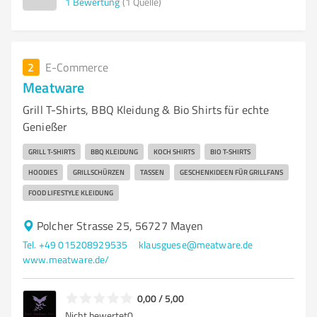
1
Bewertung
(1 Quelle)
2
E-Commerce
Meatware
Grill T-Shirts, BBQ Kleidung & Bio Shirts für echte
Genießer
GRILL T-SHIRTS
BBQ KLEIDUNG
KOCH SHIRTS
BIO T-SHIRTS
HOODIES
GRILLSCHÜRZEN
TASSEN
GESCHENKIDEEN FÜR GRILLFANS
FOOD LIFESTYLE KLEIDUNG
Polcher Strasse 25, 56727 Mayen
Tel. +49 015208929535
klausguese@meatware.de
www.meatware.de/
0,00 / 5,00
Nicht bewertet
0