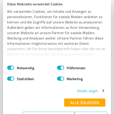
Diese Webseite verwendet Cookies
4
E-Commerce
Wir verwenden Cookies, um Inhalte und Anzeigen zu
Possum Merino by KHR
personalisieren, Funktionen für soziale Medien anbieten zu
können und die Zugriffe auf unsere Website zu analysieren.
Exklusive Possum Merino Mode aus Neuseeland für
Außerdem geben wir Informationen zu Ihrer Verwendung
stilbewusste Kunden
unserer Website an unsere Partner für soziale Medien,
Werbung und Analysen weiter. Unsere Partner führen diese
POSSUM MERINO
E-COMMERCE
NACHHALTIGE MODE
Informationen möglicherweise mit weiteren Daten
NEUSEELÄNDISCHE WOLLE
EXKLUSIVE BEKLEIDUNG
zusammen, die Sie ihnen bereitgestellt haben oder die sie im
HOCHWERTIGE TEXTILIEN
UMWELTFREUNDLICH
FAIRE PRODUKTION
Rahmen Ihrer Nutzung der Dienste gesammelt haben.
MERINO WOLLE
POSSUM WOLLE
MODE FÜR EMPFINDLICHE HAUT
Einwilligungsauswahl
Impressum
|
Datenschutzbestimmungen
Notwendig
Präferenzen
LUXUSMODE
Statistiken
Marketing
Weihersfeld 60, 41379 Brüggen
info@possum-merino.com
www.possum-merino.com/
Details zeigen
0,00 / 5,00
ALLE ZULASSEN
Nicht bewertet
0