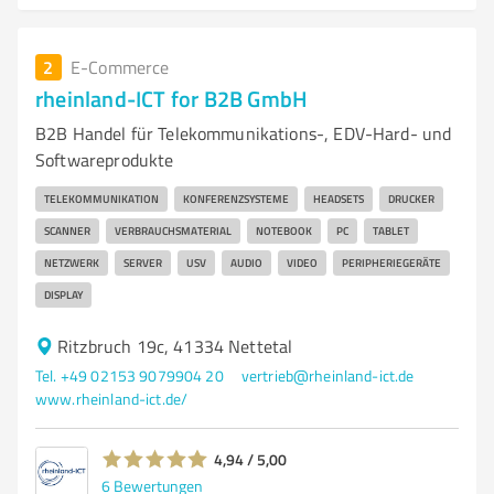
2
E-Commerce
rheinland-ICT for B2B GmbH
B2B Handel für Telekommunikations-, EDV-Hard- und
Softwareprodukte
TELEKOMMUNIKATION
KONFERENZSYSTEME
HEADSETS
DRUCKER
SCANNER
VERBRAUCHSMATERIAL
NOTEBOOK
PC
TABLET
NETZWERK
SERVER
USV
AUDIO
VIDEO
PERIPHERIEGERÄTE
DISPLAY
Ritzbruch 19c, 41334 Nettetal
Tel. +49 02153 9079904 20
vertrieb@rheinland-ict.de
www.rheinland-ict.de/
4,94 / 5,00
6
Bewertungen