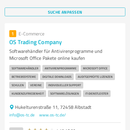
SUCHE ANPASSEN
1
E-Commerce
OS Trading Company
Softwarehändler für Antivirenprogramme und
Microsoft Office Pakete online kaufen
SOFTWAREHÄNDLER
ANTIVIRENPROGRAMME
MICROSOFT OFFICE
BETRIEBSSYSTEME
DIGITALE DOWNLOADS
AUDITGEPRÜFTE LIZENZEN
SCHULEN
VEREINE
INDIVIDUELLER SUPPORT
KUNDENZUFRIEDENHEIT
SOFTWARELÖSUNGEN
IT-DIENSTLEISTER
Hukelturenstraße 11, 72458 Albstadt
info@os-tc.de
www.os-tc.de/