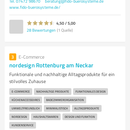
Tel. 07472 98670
beratung@fido-buerosysteme.de
www.fido-buerosysteme.de/
4,50 / 5,00
28
Bewertungen
(1 Quelle)
3
E-Commerce
nordesign Rottenburg am Neckar
Funktionale und nachhaltige Alltagsprodukte für ein
stilvolles Zuhause
E-COMMERCE
NACHHALTIGE PRODUKTE
FUNKTIONALES DESIGN
KÜCHENACCESSOIRES
BADEZIMMERORGANISATION
UMWELTFREUNDLICH
MINIMALISTISCH
ALLTAGSPRODUKTE
NORDESIGN
HAUSHALTSWAREN
DESIGN UND FUNKTION
KUNDENSERVICE