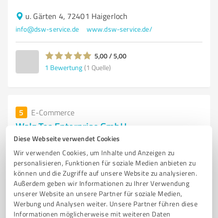
u. Gärten 4, 72401 Haigerloch
info@dsw-service.de
www.dsw-service.de/
5,00 / 5,00
1
Bewertung
(1 Quelle)
5
E-Commerce
Walz Tec Enterprise GmbH
Diese Webseite verwendet Cookies
E-Commerce-Dienstleistungen für Websites und
Online-Shops in Nagold
Wir verwenden Cookies, um Inhalte und Anzeigen zu
personalisieren, Funktionen für soziale Medien anbieten zu
E-COMMERCE
ONLINE-SHOP
WEBSITE-ENTWICKLUNG
WORDPRESS
können und die Zugriffe auf unsere Website zu analysieren.
Außerdem geben wir Informationen zu Ihrer Verwendung
SHOPWARE
ONLINE-MARKETING
SUCHMASCHINENOPTIMIERUNG
unserer Website an unsere Partner für soziale Medien,
SOCIAL MEDIA MARKETING
INDIVIDUELLE SOFTWARELÖSUNGEN
Werbung und Analysen weiter. Unsere Partner führen diese
NEWSLETTER-MARKETING
MOBILE APPS
UNTERNEHMENSBERATUNG
Informationen möglicherweise mit weiteren Daten