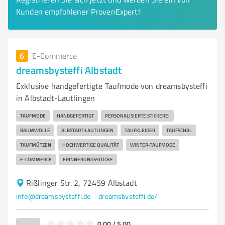
Kunden empfohlener ProvenExpert!
6
E-Commerce
dreamsbysteffi Albstadt
Exklusive handgefertigte Taufmode von dreamsbysteffi
in Albstadt-Lautlingen
TAUFMODE
HANDGEFERTIGT
PERSONALISIERTE STICKEREI
BAUMWOLLE
ALBSTADT-LAUTLINGEN
TAUFKLEIDER
TAUFSCHAL
TAUFMÜTZEN
HOCHWERTIGE QUALITÄT
WINTER-TAUFMODE
E-COMMERCE
ERINNERUNGSSTÜCKE
Rißlinger Str. 2, 72459 Albstadt
info@dreamsbysteffi.de
dreamsbysteffi.de/
0,00 / 5,00