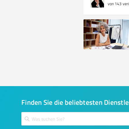
von 143 verö
Finden Sie die beliebtesten Dienstle