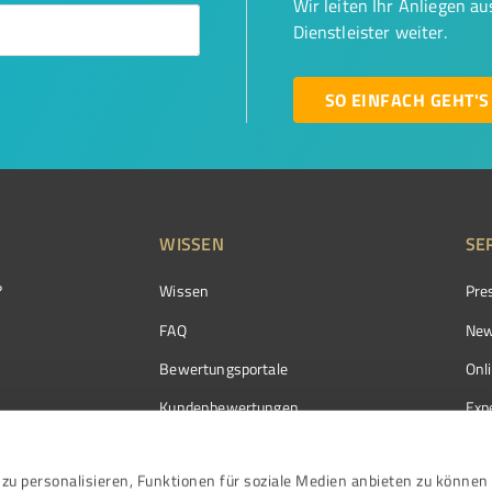
Wir leiten Ihr Anliegen a
Dienstleister weiter.
SO EINFACH GEHT'S
WISSEN
SE
?
Wissen
Pre
FAQ
New
Bewertungsportale
Onl
Kundenbewertungen
Exp
Kundenzufriedenheit
Exp
zu personalisieren, Funktionen für soziale Medien anbieten zu können 
Bewertungs­richtlinien