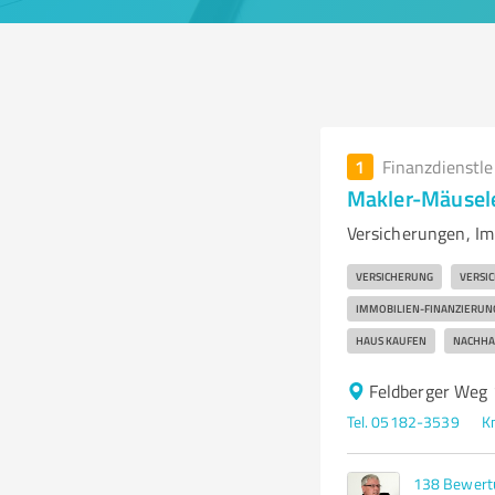
1
Finanzdienstl
Makler-Mäusel
Versicherungen, Im
VERSICHERUNG
VERSI
IMMOBILIEN-FINANZIERUN
HAUS KAUFEN
NACHHAL
Feldberger Weg
Tel. 05182-3539
K
138
Bewert