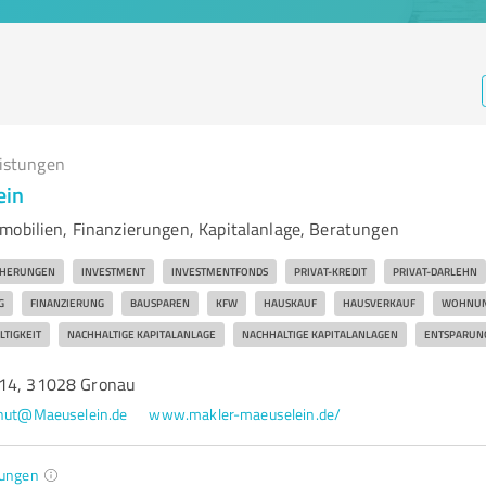
eistungen
ein
mobilien, Finanzierungen, Kapitalanlage, Beratungen
CHERUNGEN
INVESTMENT
INVESTMENTFONDS
PRIVAT-KREDIT
PRIVAT-DARLEHN
G
FINANZIERUNG
BAUSPAREN
KFW
HAUSKAUF
HAUSVERKAUF
WOHNUN
TIGKEIT
NACHHALTIGE KAPITALANLAGE
NACHHALTIGE KAPITALANLAGEN
ENTSPARUN
 14, 31028 Gronau
nut@Maeuselein.de
www.makler-maeuselein.de/
ungen