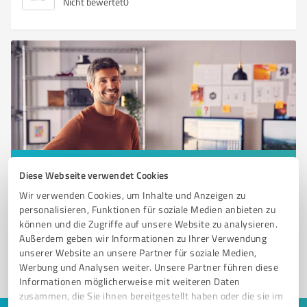
Nicht bewertet
0
Sie möchten auch hier gelistet werden?
Diese Webseite verwendet Cookies
Wir verwenden Cookies, um Inhalte und Anzeigen zu
Registrieren Sie sich jetzt und werden Sie ein von
personalisieren, Funktionen für soziale Medien anbieten zu
Kunden empfohlener ProvenExpert!
können und die Zugriffe auf unsere Website zu analysieren.
Außerdem geben wir Informationen zu Ihrer Verwendung
unserer Website an unsere Partner für soziale Medien,
1
Werbung und Analysen weiter. Unsere Partner führen diese
Informationen möglicherweise mit weiteren Daten
zusammen, die Sie ihnen bereitgestellt haben oder die sie im