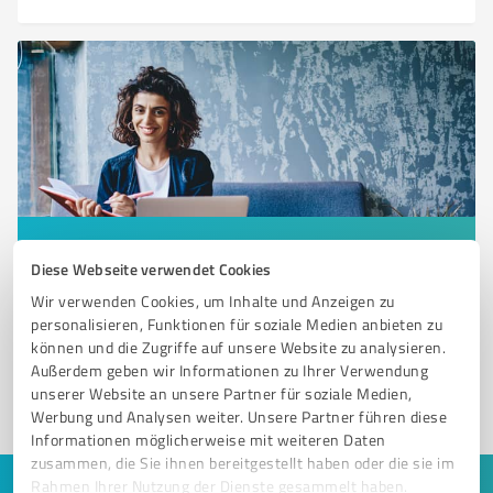
Sie möchten auch hier gelistet werden?
Diese Webseite verwendet Cookies
Registrieren Sie sich jetzt und werden Sie ein von
Wir verwenden Cookies, um Inhalte und Anzeigen zu
Kunden empfohlener ProvenExpert!
personalisieren, Funktionen für soziale Medien anbieten zu
können und die Zugriffe auf unsere Website zu analysieren.
Außerdem geben wir Informationen zu Ihrer Verwendung
unserer Website an unsere Partner für soziale Medien,
1
Werbung und Analysen weiter. Unsere Partner führen diese
Informationen möglicherweise mit weiteren Daten
zusammen, die Sie ihnen bereitgestellt haben oder die sie im
Rahmen Ihrer Nutzung der Dienste gesammelt haben.