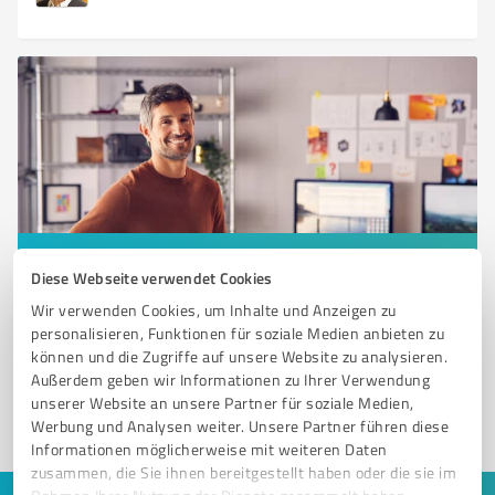
Sie möchten auch hier gelistet werden?
Diese Webseite verwendet Cookies
Registrieren Sie sich jetzt und werden Sie ein von
Wir verwenden Cookies, um Inhalte und Anzeigen zu
Kunden empfohlener ProvenExpert!
personalisieren, Funktionen für soziale Medien anbieten zu
können und die Zugriffe auf unsere Website zu analysieren.
Außerdem geben wir Informationen zu Ihrer Verwendung
unserer Website an unsere Partner für soziale Medien,
1
Werbung und Analysen weiter. Unsere Partner führen diese
Informationen möglicherweise mit weiteren Daten
zusammen, die Sie ihnen bereitgestellt haben oder die sie im