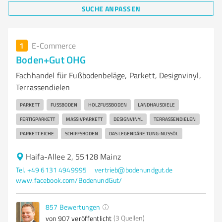
SUCHE ANPASSEN
1
E-Commerce
Boden+Gut OHG
Fachhandel für Fußbodenbeläge, Parkett, Designvinyl,
Terrassendielen
PARKETT
FUSSBODEN
HOLZFUSSBODEN
LANDHAUSDIELE
FERTIGPARKETT
MASSIVPARKETT
DESIGNVINYL
TERRASSENDIELEN
PARKETT EICHE
SCHIFFSBODEN
DAS LEGENDÄRE TUNG-NUSSÖL
Haifa-Allee 2, 55128 Mainz
Tel. +49 6131 4949995
vertrieb@bodenundgut.de
www.facebook.com/BodenundGut/
857
Bewertungen
(3 Quellen)
von 907 veröffentlicht