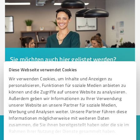
Sie möchten auch hier gelistet werden?
Registrieren Sie sich jetzt und werden Sie ein von
Diese Webseite verwendet Cookies
Kunden empfohlener ProvenExpert!
Wir verwenden Cookies, um Inhalte und Anzeigen zu
personalisieren, Funktionen für soziale Medien anbieten zu
können und die Zugriffe auf unsere Website zu analysieren.
Außerdem geben wir Informationen zu Ihrer Verwendung
1
unserer Website an unsere Partner für soziale Medien,
Werbung und Analysen weiter. Unsere Partner führen diese
Informationen möglicherweise mit weiteren Daten
zusammen, die Sie ihnen bereitgestellt haben oder die sie im
Keine Zeit für lange Recherchen und E-
Rahmen Ihrer Nutzung der Dienste gesammelt haben.
Mails? Jetzt Angebote empfangen!