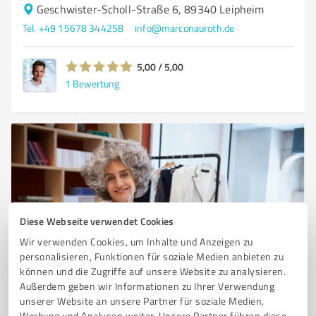
Geschwister-Scholl-Straße 6, 89340 Leipheim
Tel. +49 15678 344258
info@marconauroth.de
5,00 / 5,00
1
Bewertung
Diese Webseite verwendet Cookies
Wir verwenden Cookies, um Inhalte und Anzeigen zu
personalisieren, Funktionen für soziale Medien anbieten zu
Sie möchten auch hier gelistet werden?
können und die Zugriffe auf unsere Website zu analysieren.
Registrieren Sie sich jetzt und werden Sie ein von
Außerdem geben wir Informationen zu Ihrer Verwendung
Kunden empfohlener ProvenExpert!
unserer Website an unsere Partner für soziale Medien,
Werbung und Analysen weiter. Unsere Partner führen diese