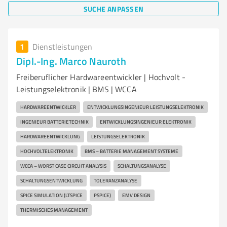
SUCHE ANPASSEN
1
Dienstleistungen
Dipl.-Ing. Marco Nauroth
Freiberuflicher Hardwareentwickler | Hochvolt -
Leistungselektronik | BMS | WCCA
HARDWAREENTWICKLER
ENTWICKLUNGSINGENIEUR LEISTUNGSELEKTRONIK
INGENIEUR BATTERIETECHNIK
ENTWICKLUNGSINGENIEUR ELEKTRONIK
HARDWAREENTWICKLUNG
LEISTUNGSELEKTRONIK
HOCHVOLTELEKTRONIK
BMS – BATTERIE MANAGEMENT SYSTEME
WCCA – WORST CASE CIRCUIT ANALYSIS
SCHALTUNGSANALYSE
SCHALTUNGSENTWICKLUNG
TOLERANZANALYSE
SPICE SIMULATION (LTSPICE
PSPICE)
EMV DESIGN
THERMISCHES MANAGEMENT