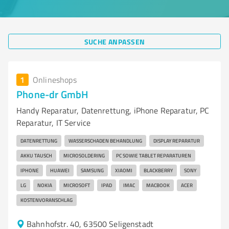
SUCHE ANPASSEN
1
Onlineshops
Phone-dr GmbH
Handy Reparatur, Datenrettung, iPhone Reparatur, PC
Reparatur, IT Service
DATENRETTUNG
WASSERSCHADEN BEHANDLUNG
DISPLAY REPARATUR
AKKU TAUSCH
MICROSOLDERING
PC SOWIE TABLET REPARATUREN
IPHONE
HUAWEI
SAMSUNG
XIAOMI
BLACKBERRY
SONY
LG
NOKIA
MICROSOFT
IPAD
IMAC
MACBOOK
ACER
KOSTENVORANSCHLAG
Bahnhofstr. 40, 63500 Seligenstadt