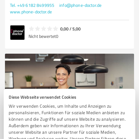
Tel. +49 6182 8499955
info@phone-doctor.de
www.phone-doctor.de
0,00 / 5,00
Nicht bewertet
0
Diese Webseite verwendet Cookies
Wir verwenden Cookies, um Inhalte und Anzeigen zu
personalisieren, Funktionen für soziale Medien anbieten zu
Sie möchten auch hier gelistet werden?
können und die Zugriffe auf unsere Website zu analysieren.
Registrieren Sie sich jetzt und werden Sie ein von
Außerdem geben wir Informationen zu Ihrer Verwendung
Kunden empfohlener ProvenExpert!
unserer Website an unsere Partner für soziale Medien,
Werbung und Analysen weiter. Unsere Partner führen diese