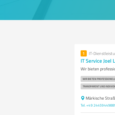
1
IT-Dienstleist
IT Service Joel
Wir bieten profess
WIR BIETEN PROFESSIONE
TRANSPARENT UND INDIVID
Märkische Straß
Tel. +49 2445944988