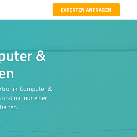
EXPERTEN ANFRAGEN
mputer &
den
ektronik, Computer &
 und mit nur einer
halten.