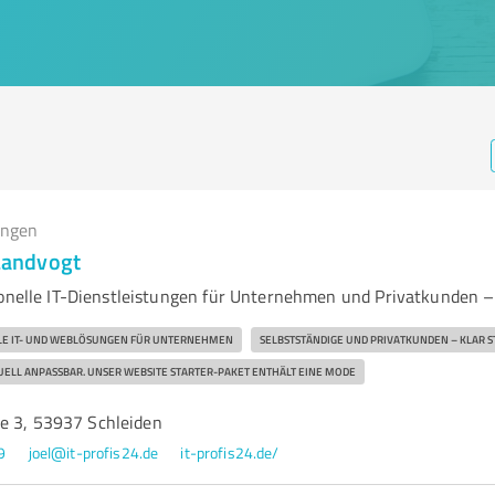
ungen
 Landvogt
ionelle IT-Dienstleistungen für Unternehmen und Privatkunden –
LLE IT- UND WEBLÖSUNGEN FÜR UNTERNEHMEN
SELBSTSTÄNDIGE UND PRIVATKUNDEN – KLAR 
UELL ANPASSBAR. UNSER WEBSITE STARTER-PAKET ENTHÄLT EINE MODE
e 3, 53937 Schleiden
9
joel@it-profis24.de
it-profis24.de/