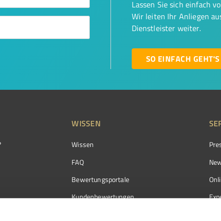
Lassen Sie sich einfach v
Wir leiten Ihr Anliegen a
Dienstleister weiter.
SO EINFACH GEHT'S
WISSEN
SE
?
Wissen
Pre
FAQ
New
Bewertungsportale
Onl
Kundenbewertungen
Exp
Kundenzufriedenheit
Exp