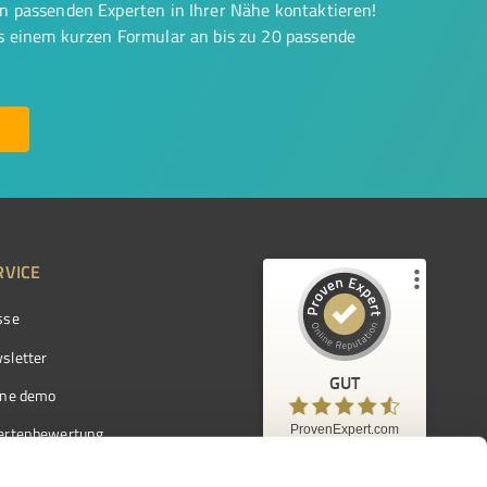
on passenden Experten in Ihrer Nähe kontaktieren!
us einem kurzen Formular an bis zu 20 passende
RVICE
sse
Kundenbewertungen und Erfahrungen zu
ProvenExpert.com
sletter
GUT
%
97
GUT
ine demo
Empfehlungen auf
ProvenExpert.com
ProvenExpert.com
5,00
/
4,42
ertenbewertung
7.103
ertenverzeichnis
Kundenbewertungen