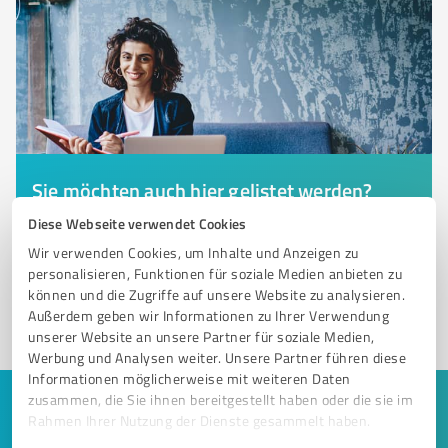
Sie möchten auch hier gelistet werden?
Registrieren Sie sich jetzt und werden Sie ein von
Diese Webseite verwendet Cookies
Kunden empfohlener ProvenExpert!
Wir verwenden Cookies, um Inhalte und Anzeigen zu
personalisieren, Funktionen für soziale Medien anbieten zu
können und die Zugriffe auf unsere Website zu analysieren.
Außerdem geben wir Informationen zu Ihrer Verwendung
1
unserer Website an unsere Partner für soziale Medien,
Werbung und Analysen weiter. Unsere Partner führen diese
Informationen möglicherweise mit weiteren Daten
zusammen, die Sie ihnen bereitgestellt haben oder die sie im
Keine Zeit für lange Recherchen und E-
Rahmen Ihrer Nutzung der Dienste gesammelt haben.
Mails? Jetzt Angebote empfangen!