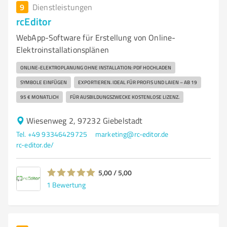
9
Dienstleistungen
rcEditor
WebApp-Software für Erstellung von Online-
Elektroinstallationsplänen
ONLINE-ELEKTROPLANUNG OHNE INSTALLATION: PDF HOCHLADEN
SYMBOLE EINFÜGEN
EXPORTIEREN. IDEAL FÜR PROFIS UND LAIEN – AB 19
95 € MONATLICH
FÜR AUSBILDUNGSZWECKE KOSTENLOSE LIZENZ.
Wiesenweg 2, 97232 Giebelstadt
Tel. +49 93346429725
marketing@rc-editor.de
rc-editor.de/
5,00 / 5,00
1
Bewertung