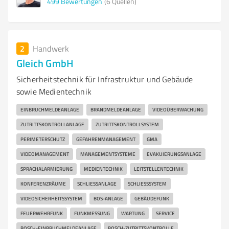
499
Bewertungen
(6 Quellen)
2
Handwerk
Gleich GmbH
Sicherheitstechnik für Infrastruktur und Gebäude
sowie Medientechnik
EINBRUCHMELDEANLAGE
BRANDMELDEANLAGE
VIDEOÜBERWACHUNG
ZUTRITTSKONTROLLANLAGE
ZUTRITTSKONTROLLSYSTEM
PERIMETERSCHUTZ
GEFAHRENMANAGEMENT
GMA
VIDEOMANAGEMENT
MANAGEMENTSYSTEME
EVAKUIERUNGSANLAGE
SPRACHALARMIERUNG
MEDIENTECHNIK
LEITSTELLENTECHNIK
KONFERENZRÄUME
SCHLIESSANLAGE
SCHLIESSSYSTEM
VIDEOSICHERHEITSSYSTEM
BOS-ANLAGE
GEBÄUDEFUNK
FEUERWEHRFUNK
FUNKMESSUNG
WARTUNG
SERVICE
BOSCH-EINBRUCHMELDEANLAGE
BOSCH-ZUTRITTSKONTROLLE