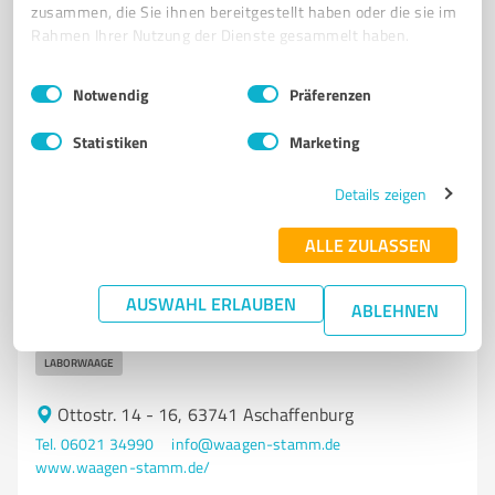
zusammen, die Sie ihnen bereitgestellt haben oder die sie im
Registrieren Sie sich jetzt und werden Sie ein von
Rahmen Ihrer Nutzung der Dienste gesammelt haben.
Kunden empfohlener ProvenExpert!
Einwilligungsauswahl
Impressum
|
Datenschutzbestimmungen
Notwendig
Präferenzen
6
Dienstleistungen
Statistiken
Marketing
Stamm Waagen und Kassensysteme GmbH
& Co. KG
Details zeigen
Waagen, Kassen, Gewichte, Prüfdienst,
ALLE ZULASSEN
Industriewaage, Bodenwaage
AUSWAHL ERLAUBEN
WAAGEN
KASSEN
GEWICHTE
WAAGEN PRÜFDIENST
ABLEHNEN
INDUSTRIEWAAGE
KERN & SOHN
PRÄZISIONSWAAGEN
LABORWAAGE
Ottostr. 14 - 16, 63741 Aschaffenburg
Tel. 06021 34990
info@waagen-stamm.de
www.waagen-stamm.de/