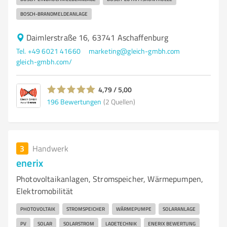
BOSCH-BRANDMELDEANLAGE
Daimlerstraße 16, 63741 Aschaffenburg
Tel. +49 6021 41660
marketing@gleich-gmbh.com
gleich-gmbh.com/
4,79 / 5,00
196
Bewertungen
(2 Quellen)
3
Handwerk
enerix
Photovoltaikanlagen, Stromspeicher, Wärmepumpen,
Elektromobilität
PHOTOVOLTAIK
STROMSPEICHER
WÄRMEPUMPE
SOLARANLAGE
PV
SOLAR
SOLARSTROM
LADETECHNIK
ENERIX BEWERTUNG