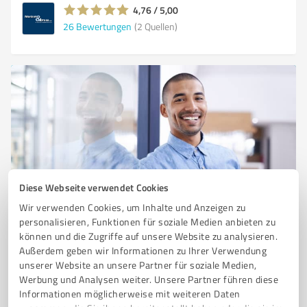
4,76 / 5,00
26
Bewertungen
(2 Quellen)
Diese Webseite verwendet Cookies
Sie möchten auch hier gelistet werden?
Wir verwenden Cookies, um Inhalte und Anzeigen zu
Registrieren Sie sich jetzt und werden Sie ein von
personalisieren, Funktionen für soziale Medien anbieten zu
können und die Zugriffe auf unsere Website zu analysieren.
Kunden empfohlener ProvenExpert!
Außerdem geben wir Informationen zu Ihrer Verwendung
unserer Website an unsere Partner für soziale Medien,
Werbung und Analysen weiter. Unsere Partner führen diese
1
Informationen möglicherweise mit weiteren Daten