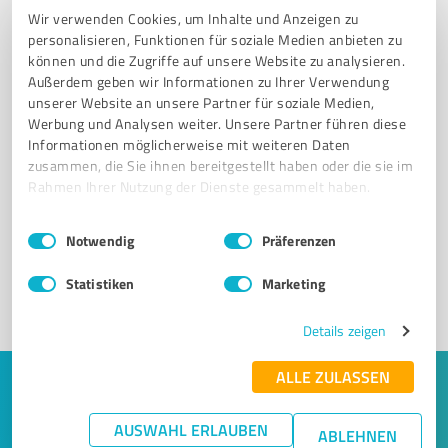
Wir verwenden Cookies, um Inhalte und Anzeigen zu
personalisieren, Funktionen für soziale Medien anbieten zu
können und die Zugriffe auf unsere Website zu analysieren.
Außerdem geben wir Informationen zu Ihrer Verwendung
unserer Website an unsere Partner für soziale Medien,
Werbung und Analysen weiter. Unsere Partner führen diese
Informationen möglicherweise mit weiteren Daten
zusammen, die Sie ihnen bereitgestellt haben oder die sie im
Sie möchten auch hier gelistet werden?
Rahmen Ihrer Nutzung der Dienste gesammelt haben.
Registrieren Sie sich jetzt und werden Sie ein von
Kunden empfohlener ProvenExpert!
Einwilligungsauswahl
Impressum
|
Datenschutzbestimmungen
Notwendig
Präferenzen
Statistiken
Marketing
1
Details zeigen
ALLE ZULASSEN
Keine Zeit für lange Recherchen und E-
Mails? Jetzt Angebote empfangen!
AUSWAHL ERLAUBEN
ABLEHNEN