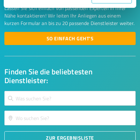
Lassen Sie sich einfach von passenden Experten in Ihrer
Nähe kontaktieren! Wir leiten Ihr Anliegen aus einem
kurzen Formular an bis zu 20 passende Dienstleister weiter.
SO EINFACH GEHT'S
Finden Sie die beliebtesten
Dienstleister:
ZUR ERGEBNISLISTE