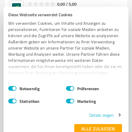
0,00 / 5,00
Nicht bewertet
0
Diese Webseite verwendet Cookies
Wir verwenden Cookies, um Inhalte und Anzeigen zu
personalisieren, Funktionen für soziale Medien anbieten zu
können und die Zugriffe auf unsere Website zu analysieren.
Außerdem geben wir Informationen zu Ihrer Verwendung
unserer Website an unsere Partner für soziale Medien,
Werbung und Analysen weiter. Unsere Partner führen diese
Informationen möglicherweise mit weiteren Daten
zusammen, die Sie ihnen bereitgestellt haben oder die sie im
Rahmen Ihrer Nutzung der Dienste gesammelt haben.
Sie möchten auch hier gelistet werden?
Einwilligungsauswahl
Impressum
|
Datenschutzbestimmungen
Notwendig
Präferenzen
Registrieren Sie sich jetzt und werden Sie ein von
Statistiken
Marketing
Kunden empfohlener ProvenExpert!
Details zeigen
1
ALLE ZULASSEN