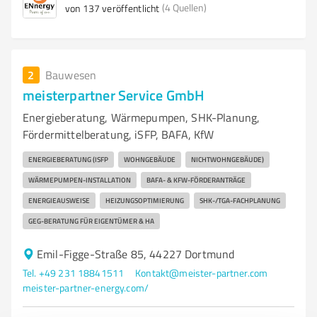
(4 Quellen)
von 137 veröffentlicht
2
Bauwesen
meisterpartner Service GmbH
Energieberatung, Wärmepumpen, SHK-Planung,
Fördermittelberatung, iSFP, BAFA, KfW
ENERGIEBERATUNG (ISFP
WOHNGEBÄUDE
NICHTWOHNGEBÄUDE)
WÄRMEPUMPEN-INSTALLATION
BAFA- & KFW-FÖRDERANTRÄGE
ENERGIEAUSWEISE
HEIZUNGSOPTIMIERUNG
SHK-/TGA-FACHPLANUNG
GEG-BERATUNG FÜR EIGENTÜMER & HA
Emil-Figge-Straße 85, 44227 Dortmund
Tel. +49 231 18841511
Kontakt@meister-partner.com
meister-partner-energy.com/