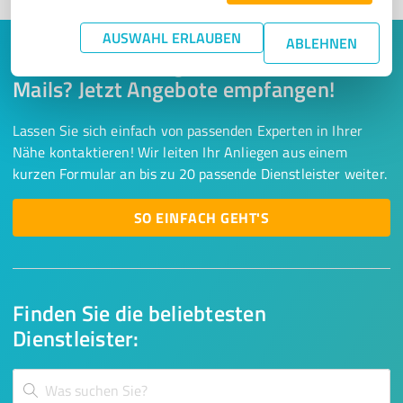
AUSWAHL ERLAUBEN
ABLEHNEN
Keine Zeit für lange Recherchen und E-
Mails? Jetzt Angebote empfangen!
Lassen Sie sich einfach von passenden Experten in Ihrer
Nähe kontaktieren! Wir leiten Ihr Anliegen aus einem
kurzen Formular an bis zu 20 passende Dienstleister weiter.
SO EINFACH GEHT'S
Finden Sie die beliebtesten
Dienstleister: