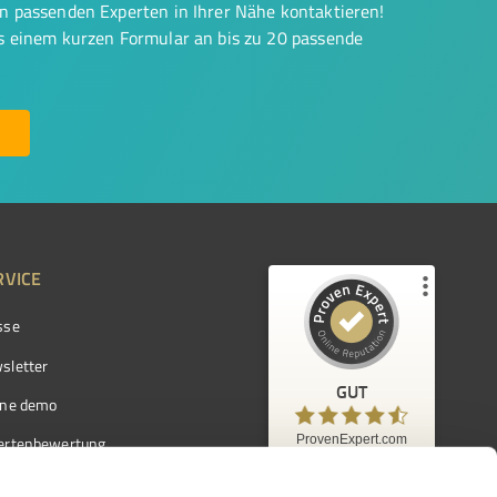
on passenden Experten in Ihrer Nähe kontaktieren!
us einem kurzen Formular an bis zu 20 passende
RVICE
sse
Kundenbewertungen und Erfahrungen zu
ProvenExpert.com
sletter
GUT
%
97
GUT
ine demo
Empfehlungen auf
ProvenExpert.com
ProvenExpert.com
5,00
/
4,42
ertenbewertung
7.103
ertenverzeichnis
Kundenbewertungen