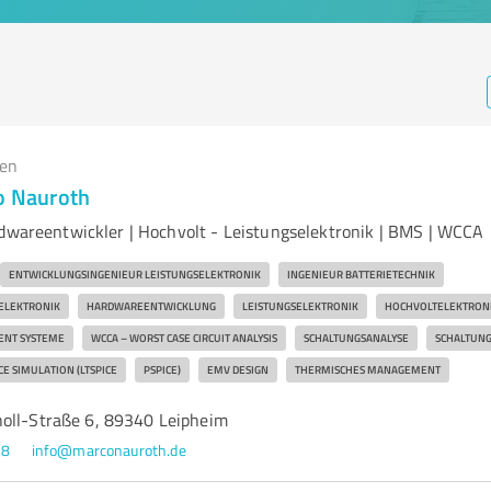
gen
co Nauroth
rdwareentwickler | Hochvolt - Leistungselektronik | BMS | WCCA
ENTWICKLUNGSINGENIEUR LEISTUNGSELEKTRONIK
INGENIEUR BATTERIETECHNIK
ELEKTRONIK
HARDWAREENTWICKLUNG
LEISTUNGSELEKTRONIK
HOCHVOLTELEKTRON
ENT SYSTEME
WCCA – WORST CASE CIRCUIT ANALYSIS
SCHALTUNGSANALYSE
SCHALTUN
CE SIMULATION (LTSPICE
PSPICE)
EMV DESIGN
THERMISCHES MANAGEMENT
oll-Straße 6, 89340 Leipheim
58
info@marconauroth.de