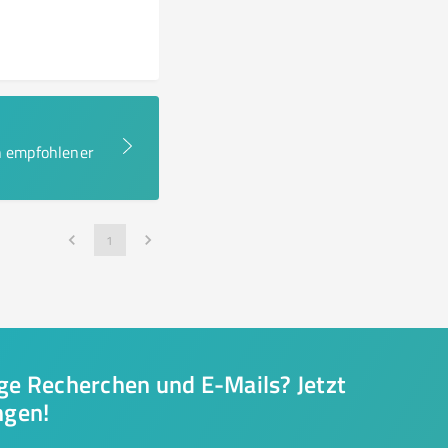
en empfohlener
1
nge Recherchen und E-Mails? Jetzt
ngen!