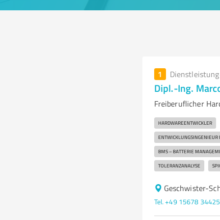
1
Dienstleistun
Dipl.-Ing. Mar
Freiberuflicher Ha
HARDWAREENTWICKLER
ENTWICKLUNGSINGENIEUR 
BMS – BATTERIE MANAGEM
TOLERANZANALYSE
SPI
Geschwister-Sch
Tel. +49 15678 3442