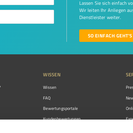
Lassen Sie sich einfach v
Wir leiten Ihr Anliegen a
Dienstleister weiter.
SO EINFACH GEHT'S
WISSEN
SE
?
Wissen
Pre
FAQ
New
Bewertungsportale
Onl
Kundenbewertungen
Exp
Kundenzufriedenheit
Exp