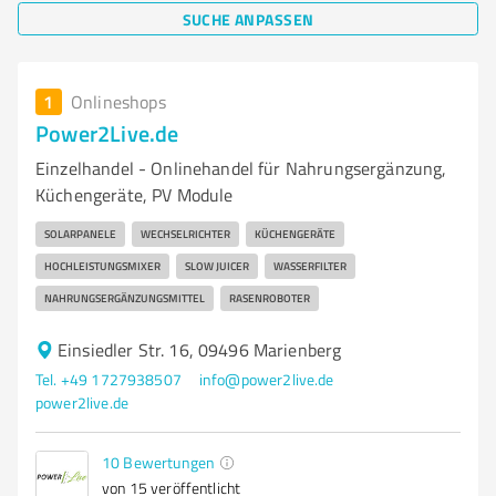
SUCHE ANPASSEN
1
Onlineshops
Power2Live.de
Einzelhandel - Onlinehandel für Nahrungsergänzung,
Küchengeräte, PV Module
SOLARPANELE
WECHSELRICHTER
KÜCHENGERÄTE
HOCHLEISTUNGSMIXER
SLOW JUICER
WASSERFILTER
NAHRUNGSERGÄNZUNGSMITTEL
RASENROBOTER
Einsiedler Str. 16, 09496 Marienberg
Tel. +49 1727938507
info@power2live.de
power2live.de
10
Bewertungen
von 15 veröffentlicht