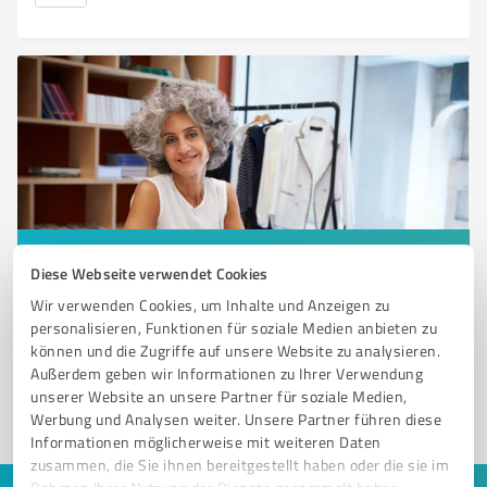
Sie möchten auch hier gelistet werden?
Diese Webseite verwendet Cookies
Registrieren Sie sich jetzt und werden Sie ein von
Wir verwenden Cookies, um Inhalte und Anzeigen zu
Kunden empfohlener ProvenExpert!
personalisieren, Funktionen für soziale Medien anbieten zu
können und die Zugriffe auf unsere Website zu analysieren.
Außerdem geben wir Informationen zu Ihrer Verwendung
unserer Website an unsere Partner für soziale Medien,
1
Werbung und Analysen weiter. Unsere Partner führen diese
Informationen möglicherweise mit weiteren Daten
zusammen, die Sie ihnen bereitgestellt haben oder die sie im