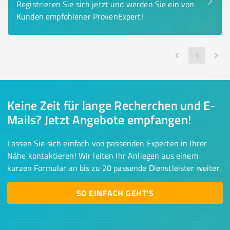
Registrieren Sie sich jetzt und werden Sie ein von
Kunden empfohlener ProvenExpert!
1
Keine Zeit für lange Recherchen und E-
Mails? Jetzt Angebote empfangen!
Lassen Sie sich einfach von passenden Experten in Ihrer
Nähe kontaktieren! Wir leiten Ihr Anliegen aus einem
kurzen Formular an bis zu 20 passende Dienstleister weiter.
SO EINFACH GEHT'S