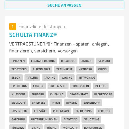
SUCHE ANPASSEN
1
Finanzdienstleistungen
SCHULTA FINANZ®
VERTRAGSTUNER für Finanzen - sparen, anlegen,
finanzieren, versichern, vorsorgen
FINANZEN
FINANZBERATUNG
BERATUNG
ANKAUF
VERKAUF
TROSTBERG
ALTENMARKT
TRAUNREUT
KIENBERG
OBING
SEEON
PALLING
TACHING
WAGING
TITTMONING
FRIDOLFING
LAUFEN
FREILASSING
TRAUNSTEIN
PETTING
NUSSDORF
SURBERG
CHIEMING
GRABENSTÄTT
VACHENDORF
SIEGSDORF
CHIEMSEE
PRIEN
RIMSTIN
BAD ENDORF
ROSENHEIM
EGGSTÄTT
PITTENHART
TACHERTING
FEICHTEN
GARCHING
UNTERNEUKIRCHEN
ALTÖTTING
NEUÖTTING
TÜSSLING
TEISING
TÖGING
MÜHLDORF
BURGHAUSEN