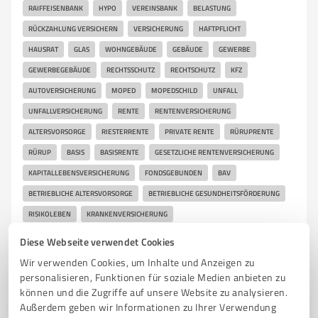
RAIFFEISENBANK
HYPO
VEREINSBANK
BELASTUNG
RÜCKZAHLUNG VERSICHERN
VERSICHERUNG
HAFTPFLICHT
HAUSRAT
GLAS
WOHNGEBÄUDE
GEBÄUDE
GEWERBE
GEWERBEGEBÄUDE
RECHTSSCHUTZ
RECHTSCHUTZ
KFZ
AUTOVERSICHERUNG
MOPED
MOPEDSCHILD
UNFALL
UNFALLVERSICHERUNG
RENTE
RENTENVERSICHERUNG
ALTERSVORSORGE
RIESTERRENTE
PRIVATE RENTE
RÜRUPRENTE
RÜRUP
BASIS
BASISRENTE
GESETZLICHE RENTENVERSICHERUNG
KAPITALLEBENSVERSICHERUNG
FONDSGEBUNDEN
BAV
BETRIEBLICHE ALTERSVORSORGE
BETRIEBLICHE GESUNDHEITSFÖRDERUNG
RISIKOLEBEN
KRANKENVERSICHERUNG
GESETZLICHE KRANKENVERSICHERUNG
AOK
DAK
BKK
Diese Webseite verwendet Cookies
MOBIL OIL
VIAKTIV
TECHNIKER
TKK
Wir verwenden Cookies, um Inhalte und Anzeigen zu
personalisieren, Funktionen für soziale Medien anbieten zu
PRIVATE KRANKENVERSICHERUNG
KRANKENZUSATZVERSICHERUNG
können und die Zugriffe auf unsere Website zu analysieren.
ZAHNZUSATZVERSICHERUNG
BRILLE
BRILLENVERSICHERUNG
Außerdem geben wir Informationen zu Ihrer Verwendung
BERUFSUNFÄHIGKEITSVERSICHERUNG
BU STROM
GAS