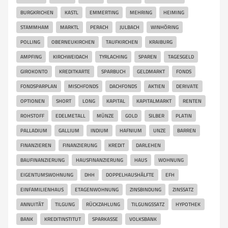
BURGKRICHEN
KASTL
EMMERTING
MEHRING
HEIMING
STAMMHAM
MARKTL
PERACH
JULBACH
WINHÖRING
POLLING
OBERNEUKIRCHEN
TAUFKIRCHEN
KRAIBURG
AMPFING
KIRCHWEIDACH
TYRLACHING
SPAREN
TAGESGELD
GIROKONTO
KREDITKARTE
SPARBUCH
GELDMARKT
FONDS
FONDSPARPLAN
MISCHFONDS
DACHFONDS
AKTIEN
DERIVATE
OPTIONEN
SHORT
LONG
KAPITAL
KAPITALMARKT
RENTEN
ROHSTOFF
EDELMETALL
MÜNZE
GOLD
SILBER
PLATIN
PALLADIUM
GALLIUM
INDIUM
HAFNIUM
UNZE
BARREN
FINANZIEREN
FINANZIERUNG
KREDIT
DARLEHEN
BAUFINANZIERUNG
HAUSFINANZIERUNG
HAUS
WOHNUNG
EIGENTUMSWOHNUNG
DHH
DOPPELHAUSHÄLFTE
EFH
EINFAMILIENHAUS
ETAGENWOHNUNG
ZINSBINDUNG
ZINSSATZ
ANNUITÄT
TILGUNG
RÜCKZAHLUNG
TILGUNGSSATZ
HYPOTHEK
BANK
KREDITINSTITUT
SPARKASSE
VOLKSBANK