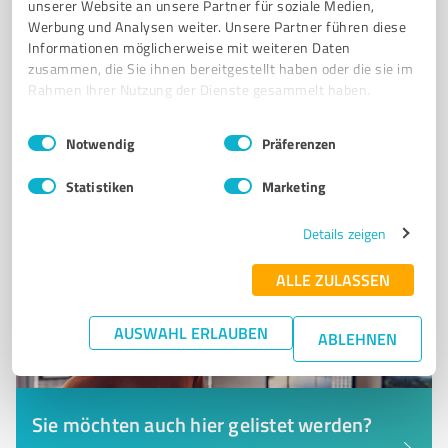
unserer Website an unsere Partner für soziale Medien,
Werbung und Analysen weiter. Unsere Partner führen diese
Vormarkt 21, 83308 Trostberg
Informationen möglicherweise mit weiteren Daten
zusammen, die Sie ihnen bereitgestellt haben oder die sie im
Tel. 08621 8068313
info@vertragstuner.de
Rahmen Ihrer Nutzung der Dienste gesammelt haben.
vertragstuner.de/
Einwilligungsauswahl
Impressum
|
Datenschutzbestimmungen
Notwendig
Präferenzen
5,00 / 5,00
83
Bewertungen
(3 Quellen)
Statistiken
Marketing
Details zeigen
ALLE ZULASSEN
AUSWAHL ERLAUBEN
ABLEHNEN
Sie möchten auch hier gelistet werden?