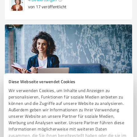
von 17 veröffentlicht
Diese Webseite verwendet Cookies
Sie möchten auch hier gelistet werden?
Wir verwenden Cookies, um Inhalte und Anzeigen zu
Registrieren Sie sich jetzt und werden Sie ein von
personalisieren, Funktionen für soziale Medien anbieten zu
Kunden empfohlener ProvenExpert!
können und die Zugriffe auf unsere Website zu analysieren.
Außerdem geben wir Informationen zu Ihrer Verwendung
unserer Website an unsere Partner für soziale Medien,
Werbung und Analysen weiter. Unsere Partner führen diese
1
Informationen möglicherweise mit weiteren Daten
zusammen, die Sie ihnen bereitgestellt haben oder die sie im