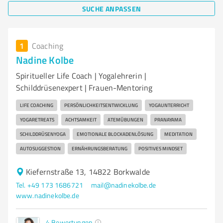
SUCHE ANPASSEN
1
Coaching
Nadine Kolbe
Spiritueller Life Coach | Yogalehrerin |
Schilddrüsenexpert | Frauen-Mentoring
LIFE COACHING
PERSÖNLICHKEITSENTWICKLUNG
YOGAUNTERRICHT
YOGARETREATS
ACHTSAMKEIT
ATEMÜBUNGEN
PRANAYAMA
SCHILDDRÜSENYOGA
EMOTIONALE BLOCKADENLÖSUNG
MEDITATION
AUTOSUGGESTION
ERNÄHRUNGSBERATUNG
POSITIVES MINDSET
Kiefernstraße 13, 14822 Borkwalde
Tel. +49 173 1686721
mail@nadinekolbe.de
www.nadinekolbe.de
4
Bewertungen