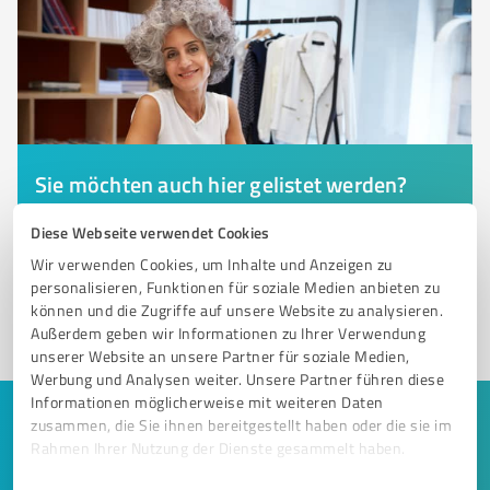
Sie möchten auch hier gelistet werden?
Registrieren Sie sich jetzt und werden Sie ein von
Diese Webseite verwendet Cookies
Kunden empfohlener ProvenExpert!
Wir verwenden Cookies, um Inhalte und Anzeigen zu
personalisieren, Funktionen für soziale Medien anbieten zu
können und die Zugriffe auf unsere Website zu analysieren.
1
Außerdem geben wir Informationen zu Ihrer Verwendung
unserer Website an unsere Partner für soziale Medien,
Werbung und Analysen weiter. Unsere Partner führen diese
Informationen möglicherweise mit weiteren Daten
zusammen, die Sie ihnen bereitgestellt haben oder die sie im
Keine Zeit für lange Recherchen und E-
Rahmen Ihrer Nutzung der Dienste gesammelt haben.
Mails? Jetzt Angebote empfangen!