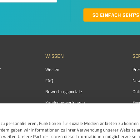
SO EINFACH GEHT'S
WISSEN
SE
?
Wissen
Pre
FAQ
New
Bewertungsportale
Onl
Kundenbewertungen
Exp
Kundenzufriedenheit
Exp
zu personalisieren, Funktionen für soziale Medien anbieten zu können 
Bewertungs­richtlinien
erdem geben wir Informationen zu Ihrer Verwendung unserer Website a
Events
n weiter. Unsere Partner führen diese Informationen möglicherweise 