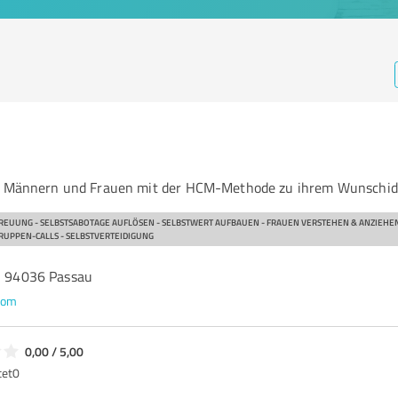
en Männern und Frauen mit der HCM-Methode zu ihrem Wunschid
TREUUNG - SELBSTSABOTAGE AUFLÖSEN - SELBSTWERT AUFBAUEN - FRAUEN VERSTEHEN & ANZIEHEN
GRUPPEN-CALLS - SELBSTVERTEIDIGUNG
e, 94036 Passau
com
0,00 / 5,00
tet
0