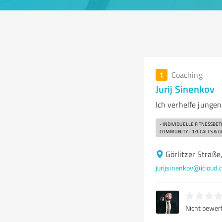
1
Coaching
Jurij Sinenkov
Ich verhelfe jung
- INDIVIDUELLE FITNESSBE
COMMUNITY - 1:1 CALLS & 
Görlitzer Straß
jurijsinenkov@icloud.
Nicht bewer