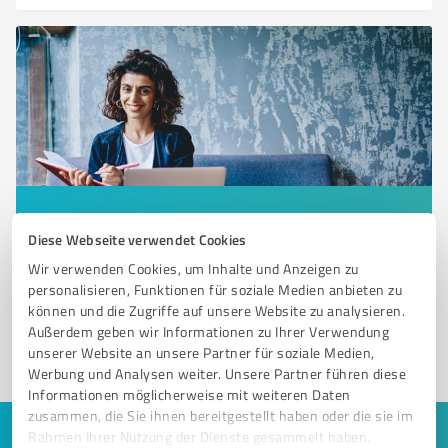
Sie möchten auch hier gelistet werden?
Diese Webseite verwendet Cookies
Registrieren Sie sich jetzt und werden Sie ein von
Wir verwenden Cookies, um Inhalte und Anzeigen zu
Kunden empfohlener ProvenExpert!
personalisieren, Funktionen für soziale Medien anbieten zu
können und die Zugriffe auf unsere Website zu analysieren.
Außerdem geben wir Informationen zu Ihrer Verwendung
unserer Website an unsere Partner für soziale Medien,
1
Werbung und Analysen weiter. Unsere Partner führen diese
Informationen möglicherweise mit weiteren Daten
zusammen, die Sie ihnen bereitgestellt haben oder die sie im
Rahmen Ihrer Nutzung der Dienste gesammelt haben.