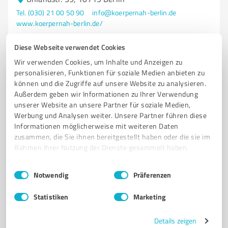
Tel. (030) 21 00 50 90
info@koerpernah-berlin.de
www.koerpernah-berlin.de/
Diese Webseite verwendet Cookies
1.062
Bewertungen
(5 Quellen)
Wir verwenden Cookies, um Inhalte und Anzeigen zu
von 1.065 veröffentlicht
personalisieren, Funktionen für soziale Medien anbieten zu
können und die Zugriffe auf unsere Website zu analysieren.
Außerdem geben wir Informationen zu Ihrer Verwendung
unserer Website an unsere Partner für soziale Medien,
Werbung und Analysen weiter. Unsere Partner führen diese
Informationen möglicherweise mit weiteren Daten
zusammen, die Sie ihnen bereitgestellt haben oder die sie im
Rahmen Ihrer Nutzung der Dienste gesammelt haben.
Einwilligungsauswahl
Impressum
|
Datenschutzbestimmungen
Notwendig
Präferenzen
Sie möchten auch hier gelistet werden?
Statistiken
Marketing
Registrieren Sie sich jetzt und werden Sie ein von
Kunden empfohlener ProvenExpert!
Details zeigen