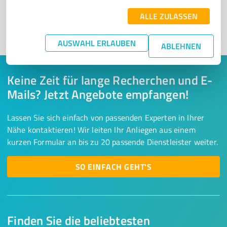
ALLE ZULASSEN
1
AUSWAHL ERLAUBEN
ABLEHNEN
Keine Zeit für lange Recherchen und E-
Mails? Jetzt Angebote empfangen!
Lassen Sie sich einfach von passenden Experten in Ihrer
Nähe kontaktieren! Wir leiten Ihr Anliegen aus einem
kurzen Formular an bis zu 20 passende Dienstleister weiter.
SO EINFACH GEHT'S
Finden Sie die beliebtesten