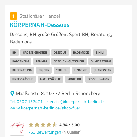
1
Stationärer Handel
KÖRPERNAH-Dessous
Dessous, BH große Größen, Sport BH, Beratung,
Bademode
BH
GROSSE GRÖSSEN
DESSOUS
BADEMODE
BIKINI
BADEANZUG
TANKINI
GESCHENKGUTSCHEIN
BH-BERATUNG
BH BERATUNG
BIG CUP
STILL BH
LINGERIE
SHAPEWEAR
UNTERWÄSCHE
NACHTWÄSCHE
SPORT BH
DESSOUS-SHOP
Maaßenstr. 8, 10777 Berlin Schöneberg
Tel. 030 2157471
service@koerpernah-berlin.de
www.koerpernah-berlin.de/shop-fuer-bh-in-grossen-groessen-schoeneberg.html
4,34 / 5,00
763
Bewertungen
(4 Quellen)