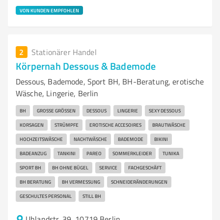
VON KUNDEN EMPFOHLEN
2
Stationärer Handel
Körpernah Dessous & Bademode
Dessous, Bademode, Sport BH, BH-Beratung, erotische
Wäsche, Lingerie, Berlin
BH
GROSSE GRÖSSEN
DESSOUS
LINGERIE
SEXY DESSOUS
KORSAGEN
STRÜMPFE
EROTISCHE ACCESOIRES
BRAUTWÄSCHE
HOCHZEITSWÄSCHE
NACHTWÄSCHE
BADEMODE
BIKINI
BADEANZUG
TANKINI
PAREO
SOMMERKLEIDER
TUNIKA
SPORT BH
BH OHNE BÜGEL
SERVICE
FACHGESCHÄFT
BH BERATUNG
BH VERMESSUNG
SCHNEIDERÄNDERUNGEN
GESCHULTES PERSONAL
STILL BH
Uhlandstr. 39, 10719 Berlin