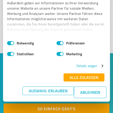
Außerdem geben wir Informationen zu Ihrer Verwendung
Sie möchten auch hier gelistet werden?
unserer Website an unsere Partner für soziale Medien,
Werbung und Analysen weiter. Unsere Partner führen diese
Registrieren Sie sich jetzt und werden Sie ein von
Informationen möglicherweise mit weiteren Daten
Kunden empfohlener ProvenExpert!
zusammen, die Sie ihnen bereitgestellt haben oder die sie im
Rahmen Ihrer Nutzung der Dienste gesammelt haben.
Einwilligungsauswahl
Impressum
|
Datenschutzbestimmungen
1
Notwendig
Präferenzen
Statistiken
Marketing
Keine Zeit für lange Recherchen und E-
Details zeigen
Mails? Jetzt Angebote empfangen!
ALLE ZULASSEN
Lassen Sie sich einfach von passenden Experten in Ihrer
Nähe kontaktieren! Wir leiten Ihr Anliegen aus einem
AUSWAHL ERLAUBEN
ABLEHNEN
kurzen Formular an bis zu 20 passende Dienstleister weiter.
SO EINFACH GEHT'S