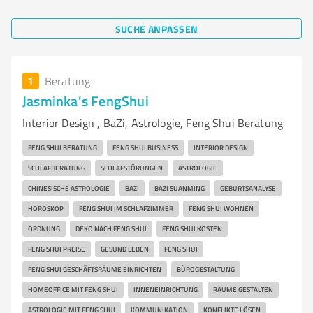
SUCHE ANPASSEN
1
Beratung
Jasminka's FengShui
Interior Design , BaZi, Astrologie, Feng Shui Beratung
FENG SHUI BERATUNG
FENG SHUI BUSINESS
INTERIOR DESIGN
SCHLAFBERATUNG
SCHLAFSTÖRUNGEN
ASTROLOGIE
CHINESISCHE ASTROLOGIE
BAZI
BAZI SUANMING
GEBURTSANALYSE
HOROSKOP
FENG SHUI IM SCHLAFZIMMER
FENG SHUI WOHNEN
ORDNUNG
DEKO NACH FENG SHUI
FENG SHUI KOSTEN
FENG SHUI PREISE
GESUND LEBEN
FENG SHUI
FENG SHUI GESCHÄFTSRÄUME EINRICHTEN
BÜROGESTALTUNG
HOMEOFFICE MIT FENG SHUI
INNENEINRICHTUNG
RÄUME GESTALTEN
ASTROLOGIE MIT FENG SHUI
KOMMUNIKATION
KONFLIKTE LÖSEN