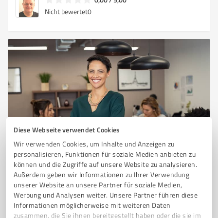
Nicht bewertet
0
Diese Webseite verwendet Cookies
Sie möchten auch hier gelistet werden?
Wir verwenden Cookies, um Inhalte und Anzeigen zu
Registrieren Sie sich jetzt und werden Sie ein von
personalisieren, Funktionen für soziale Medien anbieten zu
Kunden empfohlener ProvenExpert!
können und die Zugriffe auf unsere Website zu analysieren.
Außerdem geben wir Informationen zu Ihrer Verwendung
unserer Website an unsere Partner für soziale Medien,
Werbung und Analysen weiter. Unsere Partner führen diese
1
Informationen möglicherweise mit weiteren Daten
zusammen, die Sie ihnen bereitgestellt haben oder die sie im