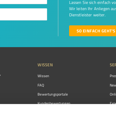
Lassen Sie sich einfach v
Wir leiten Ihr Anliegen a
Dienstleister weiter.
SO EINFACH GEHT'S
WISSEN
SE
?
Wissen
Pre
FAQ
New
Bewertungsportale
Onl
Kundenbewertungen
Exp
Kundenzufriedenheit
Exp