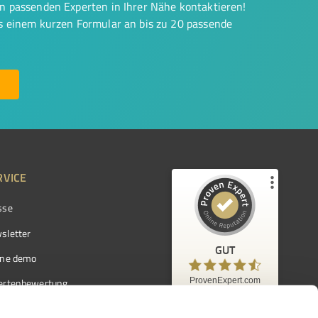
on passenden Experten in Ihrer Nähe kontaktieren!
us einem kurzen Formular an bis zu 20 passende
RVICE
sse
Kundenbewertungen und Erfahrungen zu
ProvenExpert.com
sletter
GUT
%
97
GUT
ine demo
Empfehlungen auf
ProvenExpert.com
ProvenExpert.com
5,00
/
4,42
ertenbewertung
7.103
ertenverzeichnis
Kundenbewertungen