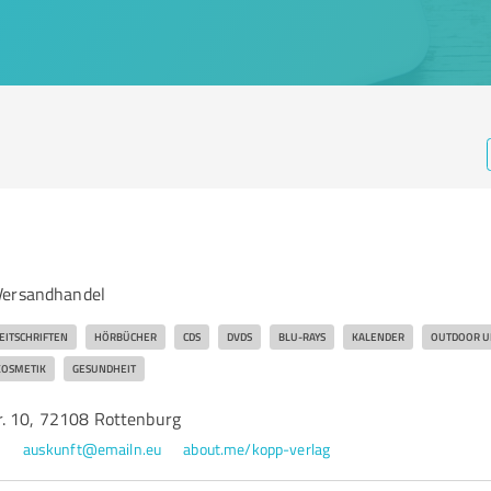
Versandhandel
EITSCHRIFTEN
HÖRBÜCHER
CDS
DVDS
BLU-RAYS
KALENDER
OUTDOOR U
KOSMETIK
GESUNDHEIT
. 10, 72108 Rottenburg
0
auskunft@emailn.eu
about.me/kopp-verlag