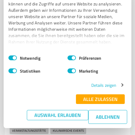
Tel. 04203 441290
info@hof-schierenbeck.de
können und die Zugriffe auf unsere Website zu analysieren.
hof-schierenbeck.de/cms/front_content.php
Außerdem geben wir Informationen zu Ihrer Verwendung
unserer Website an unsere Partner für soziale Medien,
Werbung und Analysen weiter. Unsere Partner führen diese
4,80 / 5,00
Informationen möglicherweise mit weiteren Daten
49
Bewertungen
(1 Quelle)
zusammen, die Sie ihnen bereitgestellt haben oder die sie im
Rahmen Ihrer Nutzung der Dienste gesammelt haben.
Einwilligungsauswahl
Impressum
|
Datenschutzbestimmungen
Notwendig
Präferenzen
7
Events & Entertainment
Schloss Etelsen Eventlocation
Statistiken
Marketing
Schloss Etelsen Eventlocation – Ihre exklusive
Veranstaltungsstätte in Niedersac
Details zeigen
EVENTLOCATION
SCHLOSS ETELSEN
HOCHZEITEN
ALLE ZULASSEN
BUSINESS-EVENTS
PRIVATE FEIERN
TAGUNGSRÄUME
HISTORISCHE ATMOSPHÄRE
MODERNE TECHNIK
AUSWAHL ERLAUBEN
ABLEHNEN
ÜBERNACHTUNGSMÖGLICHKEITEN
NIEDERSACHSEN
VERANSTALTUNGSSTÄTTE
KULINARISCHE EVENTS