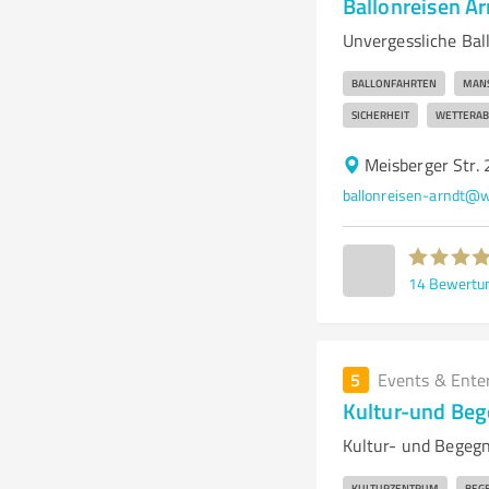
Ballonreisen A
Unvergessliche Bal
BALLONFAHRTEN
MANS
SICHERHEIT
WETTERAB
Meisberger Str.
ballonreisen-arndt@
14
Bewertu
5
Events & Ente
Kultur-und Beg
Kultur- und Begegn
KULTURZENTRUM
BEG