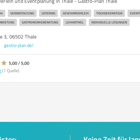
erleih und Eventplanung in Thale - Gastro-Plan Thale
IH
VERANSTALTUNG
CATERING
GESCHIRRVERLEIH
TISCHDEKORATION
EVENT
RMIETUNG
GASTRONOMIEBERATUNG
LEIHARTIKEL
INDIVIDUELLE LÖSUNGEN
e 3, 06502 Thale
gastro-plan.de/
5,00 / 5,00
g
(1 Quelle)
ister:
Keine Zeit für la