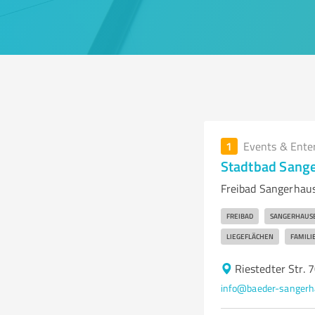
1
Events & Ente
Stadtbad Sang
Freibad Sangerhau
FREIBAD
SANGERHAUS
LIEGEFLÄCHEN
FAMILI
Riestedter Str.
info@baeder-sangerh