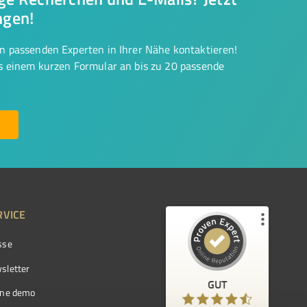
ngen!
on passenden Experten in Ihrer Nähe kontaktieren!
us einem kurzen Formular an bis zu 20 passende
RVICE
sse
Kundenbewertungen und Erfahrungen zu
ProvenExpert.com
sletter
GUT
%
97
GUT
ine demo
Empfehlungen auf