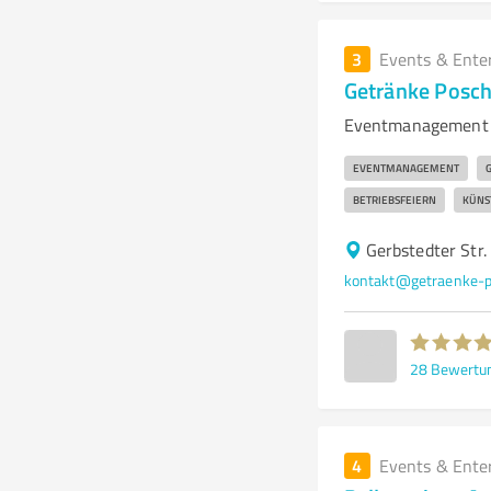
3
Events & Ente
Getränke Posch
Eventmanagement u
EVENTMANAGEMENT
BETRIEBSFEIERN
KÜNS
Gerbstedter Str
kontakt@getraenke-p
28
Bewertu
4
Events & Ente