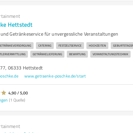
rtainment
ke Hettstedt
nd Getränkeservice für unvergessliche Veranstaltungen
GETRÄNKEVERSORGUNG
CATERING
FESTZELTSERVICE
HOCHZEITEN
GEBURTSTAGS
TLERVERMITTLUNG
GETRÄNKELIEFERUNG
BEWIRTUNG
VERANSTALTUNGSTECHNIK
. 77, 06333 Hettstedt
oschke.de
www.getraenke-poschke.de/start
4,90 / 5,00
ngen
(1 Quelle)
rtainment