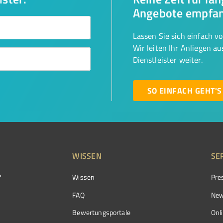
Angebote empfa
Lassen Sie sich einfach v
Wir leiten Ihr Anliegen a
Dienstleister weiter.
SO EINFACH GEHT'S
WISSEN
SE
?
Wissen
Pre
FAQ
New
Bewertungsportale
Onl