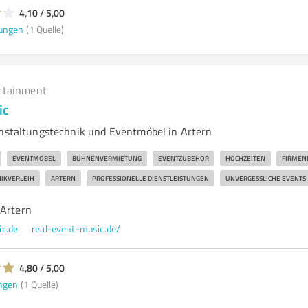
4,10 / 5,00
ungen
(1 Quelle)
rtainment
ic
anstaltungstechnik und Eventmöbel in Artern
EVENTMÖBEL
BÜHNENVERMIETUNG
EVENTZUBEHÖR
HOCHZEITEN
FIRMEN
IKVERLEIH
ARTERN
PROFESSIONELLE DIENSTLEISTUNGEN
UNVERGESSLICHE EVENTS
 Artern
c.de
real-event-music.de/
4,80 / 5,00
ngen
(1 Quelle)