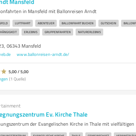
rndt Mansfeld
lonfahrten in Mansfeld mit Ballonreisen Arndt
FELD
LUFTFAHRT
ABENTEUER
BALLONFAHRT BUCHEN
GUTSCHEIN
BALLON
HÄNGIGKEIT
ERLEBNIS
GRUPPENFAHRTEN
NATURERLEBNIS
 23, 06343 Mansfeld
web.de
www.ballonreisen-arndt.de/
5,00 / 5,00
ngen
(1 Quelle)
rtainment
egnungszentrum Ev. Kirche Thale
ungszentrum der Evangelischen Kirche in Thale mit vielfältigen
EGNUNGSZENTRUM
EVANGELISCHE KIRCHE
THALE
GEMEINSCHAFT
VERANSTALTU