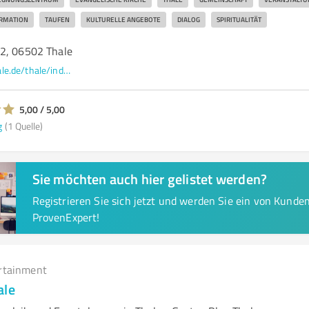
RMATION
TAUFEN
KULTURELLE ANGEBOTE
DIALOG
SPIRITUALITÄT
2, 06502 Thale
www.pfarrbereich-thale.de/thale/index.php
5,00 / 5,00
g
(1 Quelle)
Sie möchten auch hier gelistet werden?
Registrieren Sie sich jetzt und werden Sie ein von Kund
ProvenExpert!
rtainment
ale