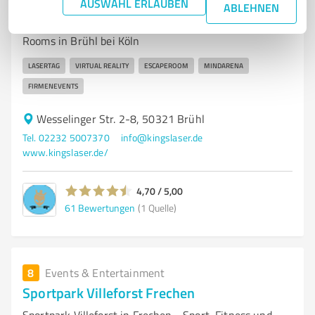
Kings Laser
AUSWAHL ERLAUBEN
ABLEHNEN
Kings Laser – LaserTag Arena, Virtual Reality & Escape
Rooms in Brühl bei Köln
LASERTAG
VIRTUAL REALITY
ESCAPEROOM
MINDARENA
FIRMENEVENTS
Wesselinger Str. 2-8, 50321 Brühl
Tel. 02232 5007370
info@kingslaser.de
www.kingslaser.de/
4,70 / 5,00
61
Bewertungen
(1 Quelle)
8
Events & Entertainment
Sportpark Villeforst Frechen