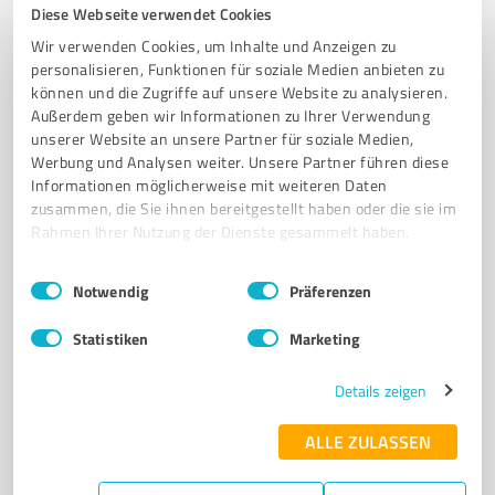
Diese Webseite verwendet Cookies
6
Events & Entertainment
Wir verwenden Cookies, um Inhalte und Anzeigen zu
3D LaserSports 2.0 GmbH
personalisieren, Funktionen für soziale Medien anbieten zu
können und die Zugriffe auf unsere Website zu analysieren.
3D LaserSports 2.0 GmbH – Lasertag, Escape Rooms &
Außerdem geben wir Informationen zu Ihrer Verwendung
Gaming auf über 600 qm
unserer Website an unsere Partner für soziale Medien,
Werbung und Analysen weiter. Unsere Partner führen diese
LASERTAG
ESCAPE ROOMS
GAMING ZONE
KINDERGEBURTSTAG
Informationen möglicherweise mit weiteren Daten
3D LASERSPORT
zusammen, die Sie ihnen bereitgestellt haben oder die sie im
Rahmen Ihrer Nutzung der Dienste gesammelt haben.
Ernst-Heinrich-Geist-Straße 6, 50226 Frechen
kontakt@3dlasersports.de
www.3dlasersports.de/
Einwilligungsauswahl
Impressum
|
Datenschutzbestimmungen
Notwendig
Präferenzen
Statistiken
Marketing
4,70 / 5,00
615
Bewertungen
(1 Quelle)
Details zeigen
ALLE ZULASSEN
7
Events & Entertainment