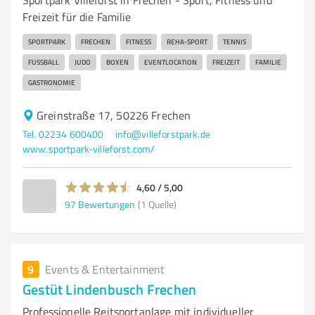
Sportpark Villeforst in Frechen - Sport, Fitness und
Freizeit für die Familie
SPORTPARK
FRECHEN
FITNESS
REHA-SPORT
TENNIS
FUSSBALL
JUDO
BOXEN
EVENTLOCATION
FREIZEIT
FAMILIE
GASTRONOMIE
Greinstraße 17, 50226 Frechen
Tel. 02234 600400
info@villeforstpark.de
www.sportpark-villeforst.com/
4,60 / 5,00
97
Bewertungen
(1 Quelle)
9
Events & Entertainment
Gestüt Lindenbusch Frechen
Professionelle Reitsportanlage mit individueller