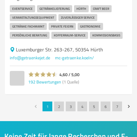
EVENTSERVICE
GETRÄNKELIEFERUNG
HÜRTH
CRAFT BEER
VERANSTALTUNGSEQUIPMENT
ZUVERLÄSSIGER SERVICE
GETRÄNKE FACHMARKT
PRIVATE FEIERN
GASTRONOMIE
PERSÖNLICHE BERATUNG
KOFFERRAUM-SERVICE
KOMMISSIONSBASIS
Luxemburger Str. 263-267, 50354 Hürth
info@getraenkejet.de
mc-getraenke.koeln/
4,60 / 5,00
192
Bewertungen
(1 Quelle)
1
2
3
4
5
6
7
Keine Zeit für lange Recherchen und E-