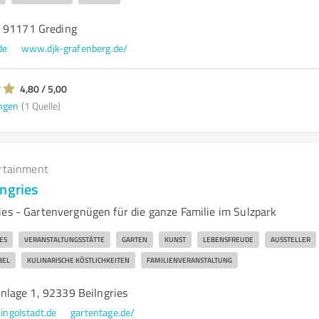
, 91171 Greding
de
www.djk-grafenberg.de/
4,80 / 5,00
ngen
(1 Quelle)
rtainment
ngries
ies - Gartenvergnügen für die ganze Familie im Sulzpark
ES
VERANSTALTUNGSSTÄTTE
GARTEN
KUNST
LEBENSFREUDE
AUSSTELLER
BEL
KULINARISCHE KÖSTLICHKEITEN
FAMILIENVERANSTALTUNG
lage 1, 92339 Beilngries
ngolstadt.de
gartentage.de/