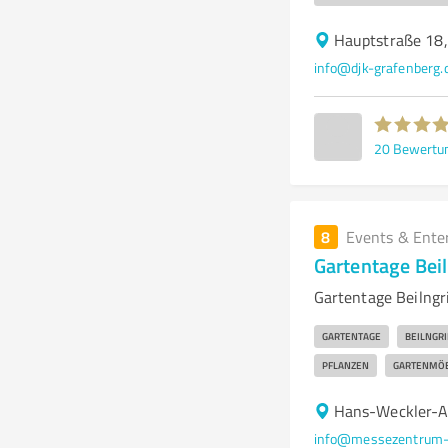
Hauptstraße 18
info@djk-grafenberg.
20
Bewertu
8
Events & Ente
Gartentage Beil
Gartentage Beilngr
GARTENTAGE
BEILNGRI
PFLANZEN
GARTENMÖ
Hans-Weckler-An
info@messezentrum-i