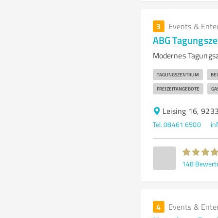
3
Events & Ente
ABG Tagungsze
Modernes Tagungsze
TAGUNGSZENTRUM
BE
FREIZEITANGEBOTE
GA
Leising 16, 9233
Tel. 08461 6500
in
148
Bewert
4
Events & Ente