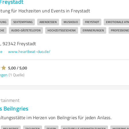
Freystadt
itung für Hochzeiten und Events in Freystadt
UUNG
SEKTEMPFANG
ABENDESSEN
MUSIKDUO
FREYSTADT
EMOTIONALE AT
CHE
AUDIO-GÄSTETELEFON
HOCHZEITSGESCHENK
ERINNERUNGEN
PROFESSIONE
, 92342 Freystadt
de
www.heartbeat-duo.de/
5,00 / 5,00
ngen
(1 Quelle)
rtainment
s Beilngries
altungsstätte im Herzen von Beilngries für jeden Anlass.
BEILNGRIES
TAGUNGEN
FEIERN
KULTURELLE VERANSTALTUNGEN
MODERNE A