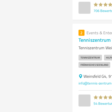
706
Bewert
2
Events & Ente
Tenniszentrum 
Tenniszentrum Wein
TENNISZENTRUM
HILP
FRÄNKISCHES SEENLAND
Weinsfeld G4, 9
info@tennis-zentrum
54
Bewertu