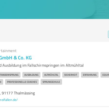
rtainment
i GmbH & Co. KG
 Ausbildung im Fallschirmspringen im Altmühltal
TANDEMSPRUNG
AUSBILDUNG
ALTMÜHLTAL
SICHERHEIT
ERFAHRUNG
EQUI
N
PROFESSIONELLE COACHES
SPRUNGSCHULE
, 91177 Thalmässing
freifallen.de/