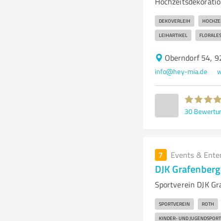
Hochzeitsdekoration
DEKOVERLEIH
HOCHZE
LEIHARTIKEL
FLORALES
Oberndorf 54, 9
info@hey-mia.de
w
30
Bewertu
7
Events & Ente
DJK Grafenberg
Sportverein DJK Gra
SPORTVEREIN
ROTH
KINDER- UND JUGENDSPORT