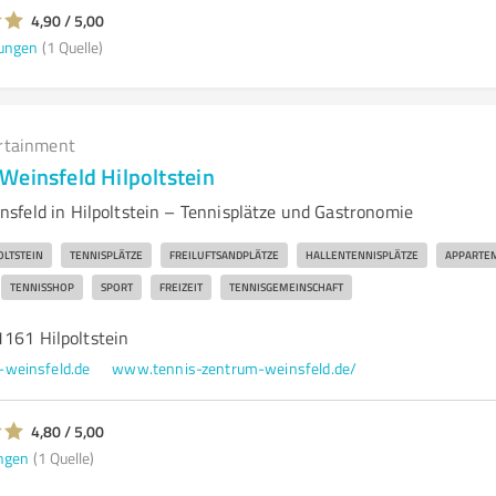
4,90 / 5,00
ungen
(1 Quelle)
rtainment
Weinsfeld Hilpoltstein
sfeld in Hilpoltstein – Tennisplätze und Gastronomie
OLTSTEIN
TENNISPLÄTZE
FREILUFTSANDPLÄTZE
HALLENTENNISPLÄTZE
APPARTE
TENNISSHOP
SPORT
FREIZEIT
TENNISGEMEINSCHAFT
1161 Hilpoltstein
-weinsfeld.de
www.tennis-zentrum-weinsfeld.de/
4,80 / 5,00
ngen
(1 Quelle)