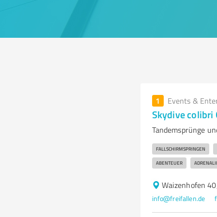
1
Events & Ente
Skydive colibr
Tandemsprünge und
FALLSCHIRMSPRINGEN
ABENTEUER
ADRENALI
Waizenhofen 40
info@freifallen.de