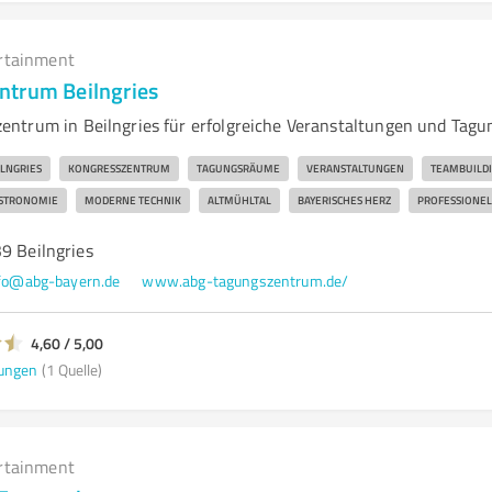
rtainment
ntrum Beilngries
ntrum in Beilngries für erfolgreiche Veranstaltungen und Tagu
ILNGRIES
KONGRESSZENTRUM
TAGUNGSRÄUME
VERANSTALTUNGEN
TEAMBUILD
STRONOMIE
MODERNE TECHNIK
ALTMÜHLTAL
BAYERISCHES HERZ
PROFESSIONEL
9 Beilngries
fo@abg-bayern.de
www.abg-tagungszentrum.de/
4,60 / 5,00
ungen
(1 Quelle)
rtainment