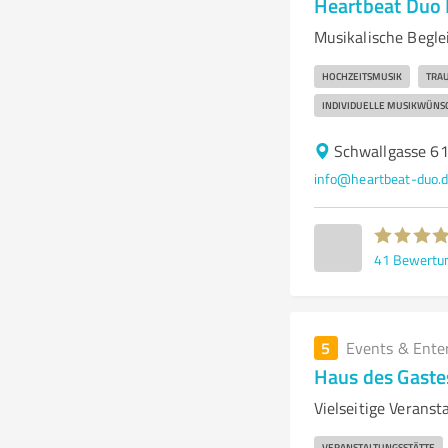
Heartbeat Duo 
Musikalische Begle
HOCHZEITSMUSIK
TRA
INDIVIDUELLE MUSIKWÜNS
Schwallgasse 61
info@heartbeat-duo.
41
Bewertu
5
Events & Ente
Haus des Gaste
Vielseitige Veranst
VERANSTALTUNGSSTÄTTE