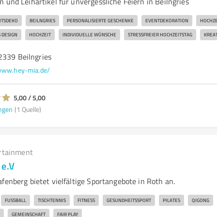
 und Leihartikel für unvergessliche Feiern in Beilngries
ITSDEKO
BEILNGRIES
PERSONALISIERTE GESCHENKE
EVENTDEKORATION
HOCHZE
 DESIGN
HOCHZEIT
INDIVIDUELLE WÜNSCHE
STRESSFREIER HOCHZEITSTAG
KREAT
2339 Beilngries
ww.hey-mia.de/
5,00 / 5,00
ngen
(1 Quelle)
rtainment
 e.V
fenberg bietet vielfältige Sportangebote in Roth an.
FUSSBALL
TISCHTENNIS
FITNESS
GESUNDHEITSSPORT
PILATES
QIGONG
GEMEINSCHAFT
FAIR PLAY