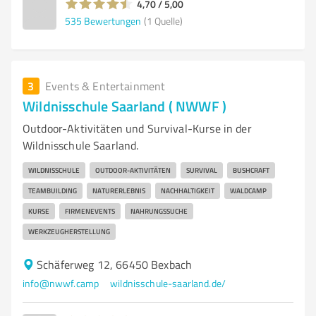
4,70 / 5,00
535
Bewertungen
(1 Quelle)
3
Events & Entertainment
Wildnisschule Saarland ( NWWF )
Outdoor-Aktivitäten und Survival-Kurse in der
Wildnisschule Saarland.
WILDNISSCHULE
OUTDOOR-AKTIVITÄTEN
SURVIVAL
BUSHCRAFT
TEAMBUILDING
NATURERLEBNIS
NACHHALTIGKEIT
WALDCAMP
KURSE
FIRMENEVENTS
NAHRUNGSSUCHE
WERKZEUGHERSTELLUNG
Schäferweg 12, 66450 Bexbach
info@nwwf.camp
wildnisschule-saarland.de/