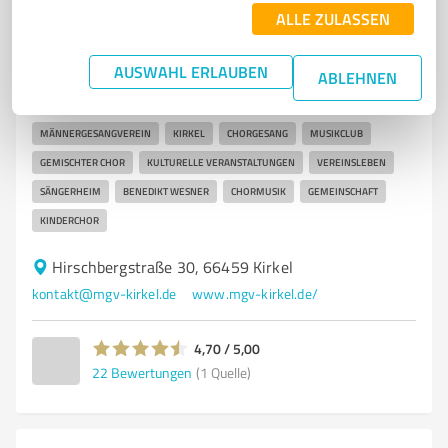
7
Events & Entertainment
ALLE ZULASSEN
Männergesangverein 1848 Kirkel e.V.
AUSWAHL ERLAUBEN
Männergesangverein 1848 Kirkel e.V. - Chorgesang
ABLEHNEN
und kulturelle Veranstaltungen
MÄNNERGESANGVEREIN
KIRKEL
CHORGESANG
MUSIKCLUB
GEMISCHTER CHOR
KULTURELLE VERANSTALTUNGEN
VEREINSLEBEN
SÄNGERHEIM
BENEDIKT WESNER
CHORMUSIK
GEMEINSCHAFT
KINDERCHOR
Hirschbergstraße 30, 66459 Kirkel
kontakt@mgv-kirkel.de
www.mgv-kirkel.de/
4,70 / 5,00
22
Bewertungen
(1 Quelle)