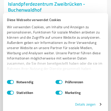
Islandpferdezentrum Zweibrücken -
Buchenwaldhof
Islandpferdezentrum Zweibrücken - Ihre
Diese Webseite verwendet Cookies
Reitsportanlage für Islandpferde.
Wir verwenden Cookies, um Inhalte und Anzeigen zu
personalisieren, Funktionen für soziale Medien anbieten zu
ISLANDPFERDEZENTRUM
ZWEIBRÜCKEN
REITSPORTANLAGE
ZUCHT
können und die Zugriffe auf unsere Website zu analysieren.
VERKAUFSPFERDE
BERITT
REITSTUNDEN
JUNGPFERDEAUSBILDUNG
Außerdem geben wir Informationen zu Ihrer Verwendung
ZUCHTHENGSTE
PFERDELIEBE
FOHLENBEURTEILUNG
unserer Website an unsere Partner für soziale Medien,
Werbung und Analysen weiter. Unsere Partner führen diese
REITERGEMEINSCHAFT
Informationen möglicherweise mit weiteren Daten
zusammen, die Sie ihnen bereitgestellt haben oder die sie im
Am Buchenwaldhof 2, 66482 Zweibrücken
Rahmen Ihrer Nutzung der Dienste gesammelt haben.
info@ipzw.de
ipzw.de/
Einwilligungsauswahl
Impressum
|
Datenschutzbestimmungen
Notwendig
Präferenzen
4,00 / 5,00
54
Bewertungen
(1 Quelle)
Statistiken
Marketing
Details zeigen