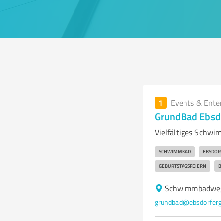
1
Events & Ente
GrundBad Ebsd
Vielfältiges Schwi
SCHWIMMBAD
EBSDOR
GEBURTSTAGSFEIERN
B
Schwimmbadweg 
grundbad@ebsdorferg