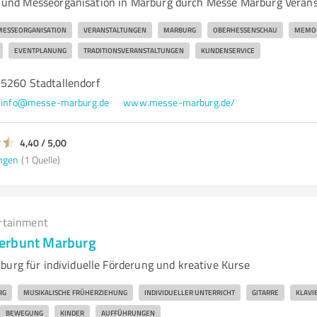
nd Messeorganisation in Marburg durch Messe Marburg Verans
MESSEORGANISATION
VERANSTALTUNGEN
MARBURG
OBERHESSENSCHAU
MEMO
EVENTPLANUNG
TRADITIONSVERANSTALTUNGEN
KUNDENSERVICE
35260 Stadtallendorf
info@messe-marburg.de
www.messe-marburg.de/
4,40 / 5,00
ngen
(1 Quelle)
rtainment
erbunt Marburg
burg für individuelle Förderung und kreative Kurse
RG
MUSIKALISCHE FRÜHERZIEHUNG
INDIVIDUELLER UNTERRICHT
GITARRE
KLAVI
BEWEGUNG
KINDER
AUFFÜHRUNGEN