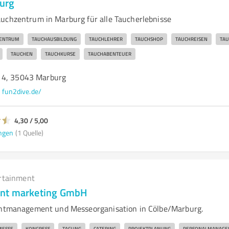
urg
uchzentrum in Marburg für alle Taucherlebnisse
ENTRUM
TAUCHAUSBILDUNG
TAUCHLEHRER
TAUCHSHOP
TAUCHREISEN
TAU
TAUCHEN
TAUCHKURSE
TAUCHABENTEUER
 4, 35043 Marburg
fun2dive.de/
4,30 / 5,00
ngen
(1 Quelle)
rtainment
nt marketing GmbH
ventmanagement und Messeorganisation in Cölbe/Marburg.
MESSE
KONGRESS
TAGUNG
CATERING
PROJEKTPLANUNG
PERSONALMANAGE