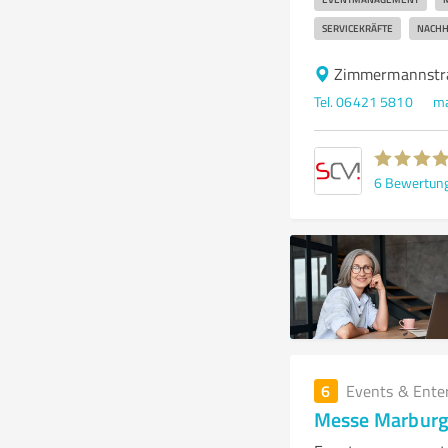
SERVICEKRÄFTE
NACHH
Zimmermannstra
Tel. 06421 5810
ma
6
Bewertun
6
Events & Ente
Messe Marburg 