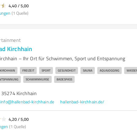
4,40 / 5,00
ungen
(1 Quelle)
rtainment
ad Kirchhain
irchhain – Ihr Ort für Schwimmen, Sport und Entspannung
KIRCHHAIN
FREIZEIT
SPORT
GESUNDHEIT
SAUNA
AQUAJOGGING
WASSE
NTSPANNUNG
SCHWIMMKURSE
BADESPASS
 35274 Kirchhain
info@hallenbad-kirchhain.de
hallenbad-kirchhain.de/
4,20 / 5,00
ngen
(1 Quelle)