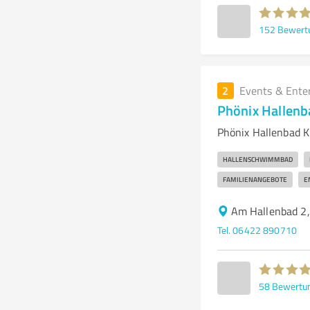
152
Bewert
2
Events & Ente
Phönix Hallenb
Phönix Hallenbad K
HALLENSCHWIMMBAD
FAMILIENANGEBOTE
E
Am Hallenbad 2,
Tel. 06422 890710
58
Bewertu