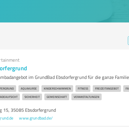
rtainment
orfergrund
mmbadangebot im GrundBad Ebsdorfergrund für die ganze Famili
FERGRUND
AQUAKURSE
KINDERSCHWIMMEN
FITNESS
FREIZEITANGEBOT
FA
ADEAUFSICHT
SICHERHEIT
GEMEINSCHAFT
VERANSTALTUNGEN
15, 35085 Ebsdorfergrund
rund.de
www.grundbad.de/