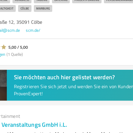
ALTIGKEIT
CÖLBE
MARBURG
ße 12, 35091 Cölbe
il@scm.de
scm.de/
5,00 / 5,00
gen
(1 Quelle)
Sie möchten auch hier gelistet werden?
Registrieren Sie sich jetzt und werden Sie ein von Kund
ProvenExpert!
rtainment
Veranstaltungs GmbH i.L.