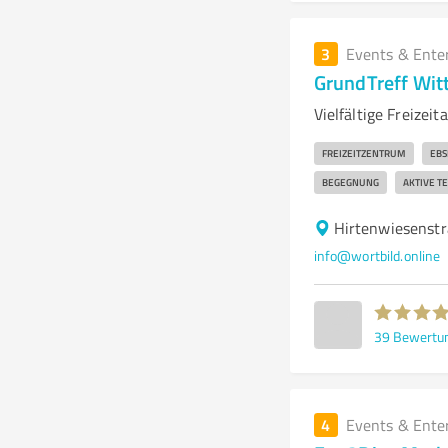
3
Events & Ente
GrundTreff Wit
Vielfältige Freizei
FREIZEITZENTRUM
EBS
BEGEGNUNG
AKTIVE T
Hirtenwiesenstr
info@wortbild.online
39
Bewertu
4
Events & Ente