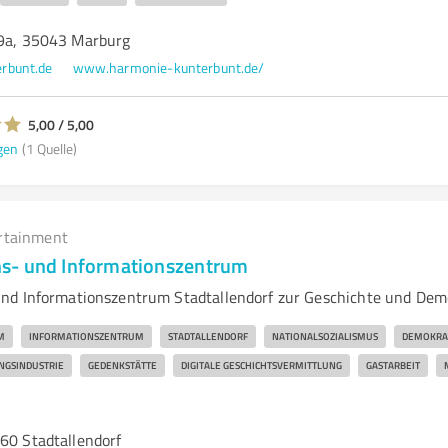
29a, 35043 Marburg
rbunt.de
www.harmonie-kunterbunt.de/
5,00 / 5,00
gen
(1 Quelle)
rtainment
s- und Informationszentrum
nd Informationszentrum Stadtallendorf zur Geschichte und Dem
M
INFORMATIONSZENTRUM
STADTALLENDORF
NATIONALSOZIALISMUS
DEMOKRAT
NGSINDUSTRIE
GEDENKSTÄTTE
DIGITALE GESCHICHTSVERMITTLUNG
GASTARBEIT
60 Stadtallendorf