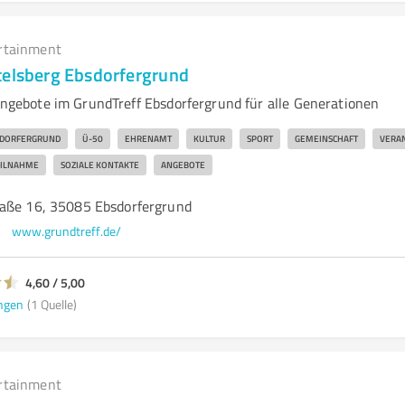
rtainment
telsberg Ebsdorfergrund
tangebote im GrundTreff Ebsdorfergrund für alle Generationen
DORFERGRUND
Ü-50
EHRENAMT
KULTUR
SPORT
GEMEINSCHAFT
VERA
EILNAHME
SOZIALE KONTAKTE
ANGEBOTE
aße 16, 35085 Ebsdorfergrund
www.grundtreff.de/
4,60 / 5,00
ngen
(1 Quelle)
rtainment