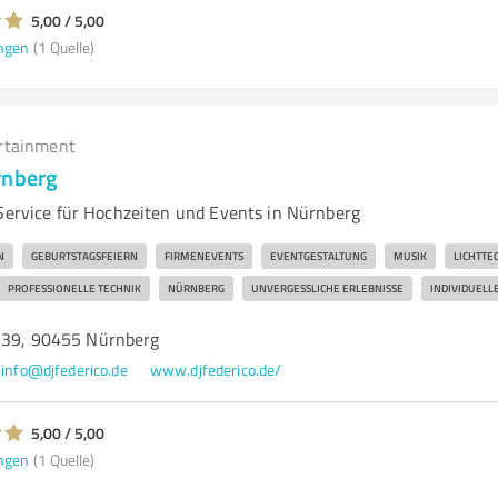
5,00 / 5,00
ngen
(1 Quelle)
rtainment
rnberg
-Service für Hochzeiten und Events in Nürnberg
N
GEBURTSTAGSFEIERN
FIRMENEVENTS
EVENTGESTALTUNG
MUSIK
LICHTTE
PROFESSIONELLE TECHNIK
NÜRNBERG
UNVERGESSLICHE ERLEBNISSE
INDIVIDUEL
139, 90455 Nürnberg
info@djfederico.de
www.djfederico.de/
5,00 / 5,00
ngen
(1 Quelle)