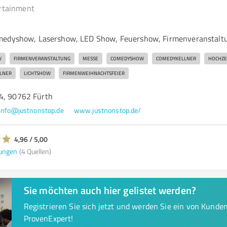
rtainment
medyshow, Lasershow, LED Show, Feuershow, Firmenveranstalt
W
FIRMENVERANSTALTUNG
MESSE
COMEDYSHOW
COMEDYKELLNER
HOCHZE
LNER
LICHTSHOW
FIRMENWEIHNACHTSFEIER
4, 90762 Fürth
info@justnonstop.de
www.justnonstop.de/
4,96 / 5,00
ungen
(4 Quellen)
Sie möchten auch hier gelistet werden?
Registrieren Sie sich jetzt und werden Sie ein von Kund
ProvenExpert!