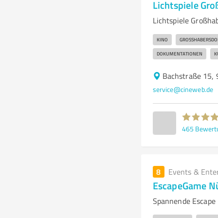
Lichtspiele Gr
Lichtspiele Großhab
KINO
GROSSHABERSDOR
DOKUMENTATIONEN
K
Bachstraße 15,
service@cineweb.de
465
Bewert
8
Events & Ente
EscapeGame N
Spannende Escape 