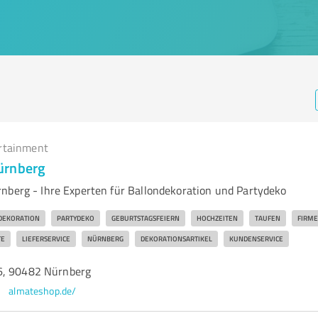
rtainment
ürnberg
nberg - Ihre Experten für Ballondekoration und Partydeko
DEKORATION
PARTYDEKO
GEBURTSTAGSFEIERN
HOCHZEITEN
TAUFEN
FIRM
TE
LIEFERSERVICE
NÜRNBERG
DEKORATIONSARTIKEL
KUNDENSERVICE
6, 90482 Nürnberg
almateshop.de/