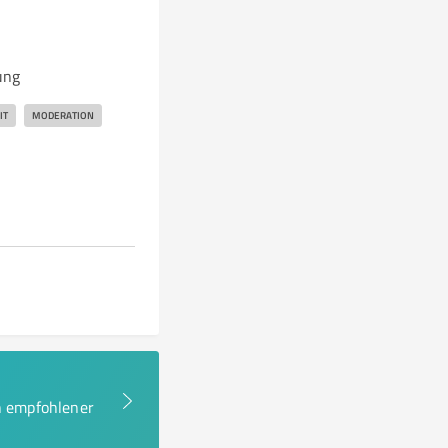
ung
IT
MODERATION
en empfohlener