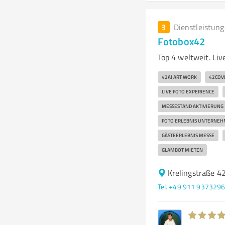
3
Dienstleistun
Fotobox42
Top 4 weltweit. Li
42AI ART WORK
42COV
LIVE FOTO EXPERIENCE
MESSESTAND AKTIVIERUNG
FOTO ERLEBNIS UNTERNE
GÄSTEERLEBNIS MESSE
GLAMBOT MIETEN
Krelingstraße 4
Tel. +49 911 937329