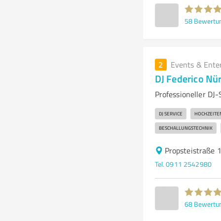
58
Bewertu
2
Events & Ente
DJ Federico Nü
Professioneller DJ
DJ SERVICE
HOCHZEITE
BESCHALLUNGSTECHNIK
Propsteistraße 
Tel. 0911 2542980
68
Bewertu