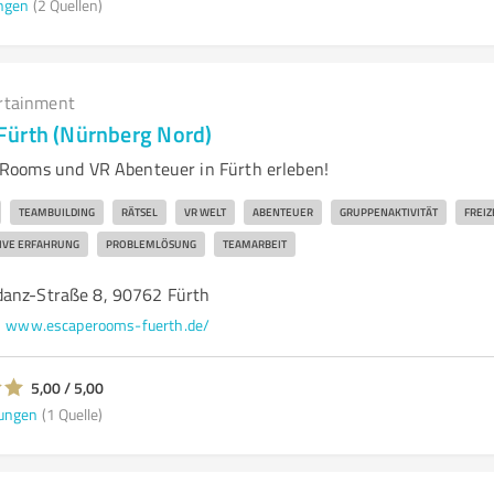
ngen
(2 Quellen)
rtainment
Fürth (Nürnberg Nord)
Rooms und VR Abenteuer in Fürth erleben!
TEAMBUILDING
RÄTSEL
VR WELT
ABENTEUER
GRUPPENAKTIVITÄT
FREIZ
IVE ERFAHRUNG
PROBLEMLÖSUNG
TEAMARBEIT
anz-Straße 8, 90762 Fürth
www.escaperooms-fuerth.de/
5,00 / 5,00
ungen
(1 Quelle)