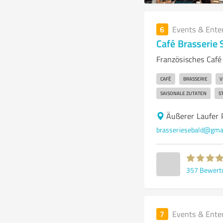
6
Events & Ente
Café Brasserie 
Französisches Café
CAFÉ
BRASSERIE
V
SAISONALE ZUTATEN
S
Äußerer Laufer 
brasseriesebald@gma
357
Bewert
7
Events & Ente