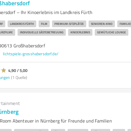
oßhabersdorf
ersdorf – Ihr Kinoerlebnis im Landkreis Fürth
F
LANDKREIS FÜRTH
FILM
PREMIUM-SITZPLÄTZE
SENIOREN-KINO
FAMILIE
URZFILME
INDIVIDUELLE GÄSTEBETREUUNG
KINOERLEBNIS
GEMÜTLICHE LOUNGE
 90613 Großhabersdorf
lichtspiele-grosshabersdorf.de/
4,90 / 5,00
ungen
(1 Quelle)
rtainment
ürnberg
Room Abenteuer in Nürnberg für Freunde und Familien