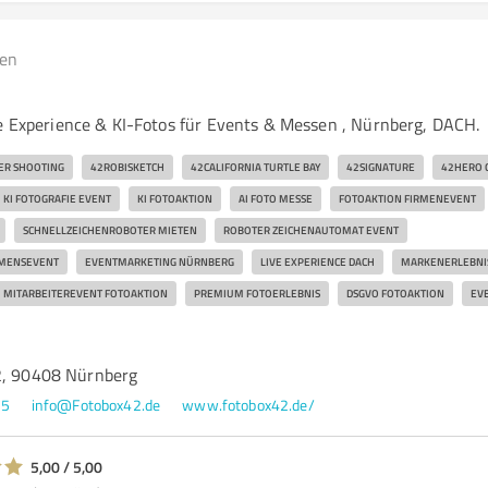
gen
ve Experience & KI-Fotos für Events & Messen , Nürnberg, DACH.
ER SHOOTING
42ROBISKETCH
42CALIFORNIA TURTLE BAY
42SIGNATURE
42HERO 
KI FOTOGRAFIE EVENT
KI FOTOAKTION
AI FOTO MESSE
FOTOAKTION FIRMENEVENT
SCHNELLZEICHENROBOTER MIETEN
ROBOTER ZEICHENAUTOMAT EVENT
HMENSEVENT
EVENTMARKETING NÜRNBERG
LIVE EXPERIENCE DACH
MARKENERLEBNI
MITARBEITEREVENT FOTOAKTION
PREMIUM FOTOERLEBNIS
DSGVO FOTOAKTION
EV
2, 90408 Nürnberg
65
info@Fotobox42.de
www.fotobox42.de/
5,00 / 5,00