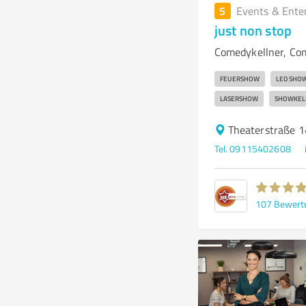
5
Events & Ente
just non stop
Comedykellner, Co
FEUERSHOW
LED SHO
LASERSHOW
SHOWKEL
Theaterstraße 1
Tel. 09115402608
107
Bewert