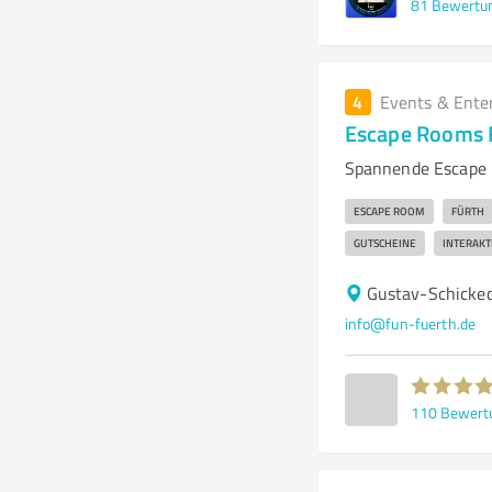
81
Bewertu
4
Events & Ente
Escape Rooms 
Spannende Escape 
ESCAPE ROOM
FÜRTH
GUTSCHEINE
INTERAKT
Gustav-Schicked
info@fun-fuerth.de
110
Bewert