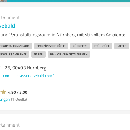
rtainment
Sebald
 und Veranstaltungsraum in Nürnberg mit stilvollem Ambiente
ERANSTALTUNGSRAUM
FRANZÖSISCHE KÜCHE
NÜRNBERG
FRÜHSTÜCK
KAFFEE
TILVOLLES AMBIENTE
FEIERN
PRIVATE VERANSTALTUNGEN
Pl. 25, 90403 Nürnberg
il.com
brasseriesebald.com/
4,90 / 5,00
ungen
(1 Quelle)
rtainment