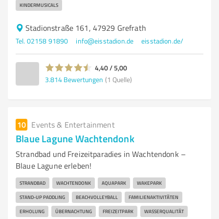
KINDERMUSICALS
Stadionstraße 161, 47929 Grefrath
Tel. 02158 91890
info@eisstadion.de
eisstadion.de/
4,40 / 5,00
3.814
Bewertungen
(1 Quelle)
10
Events & Entertainment
Blaue Lagune Wachtendonk
Strandbad und Freizeitparadies in Wachtendonk –
Blaue Lagune erleben!
STRANDBAD
WACHTENDONK
AQUAPARK
WAKEPARK
STAND-UP PADDLING
BEACHVOLLEYBALL
FAMILIENAKTIVITÄTEN
ERHOLUNG
ÜBERNACHTUNG
FREIZEITPARK
WASSERQUALITÄT