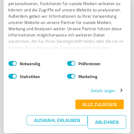
Clip 'n Climb Niederrhein – Klettererlebnis für Kinder,
personalisieren, Funktionen für soziale Medien anbieten zu
Jugendliche und Gruppen
können und die Zugriffe auf unsere Website zu analysieren.
Außerdem geben wir Informationen zu Ihrer Verwendung
KLETTERHALLE
KINDERGEBURTSTAGE
JUGEND-PARTYPAKETE
unserer Website an unsere Partner für soziale Medien,
Werbung und Analysen weiter. Unsere Partner führen diese
KIDS-CLUB
SCHULKLASSEN-EVENTS
Informationen möglicherweise mit weiteren Daten
zusammen, die Sie ihnen bereitgestellt haben oder die sie im
Ransberg 31, 41751 Viersen
Rahmen Ihrer Nutzung der Dienste gesammelt haben.
info@clipnclimb.de
clipnclimb.de/
Einwilligungsauswahl
Impressum
|
Datenschutzbestimmungen
Notwendig
Präferenzen
4,60 / 5,00
1.087
Bewertungen
(1 Quelle)
Statistiken
Marketing
Details zeigen
7
Events & Entertainment
ALLE ZULASSEN
Golfanlage Haus Bey GmbH & Co. KG
AUSWAHL ERLAUBEN
Golfanlage Haus Bey in Würzburg – Ihr Ziel für Golf
ABLEHNEN
und Gemeinschaft