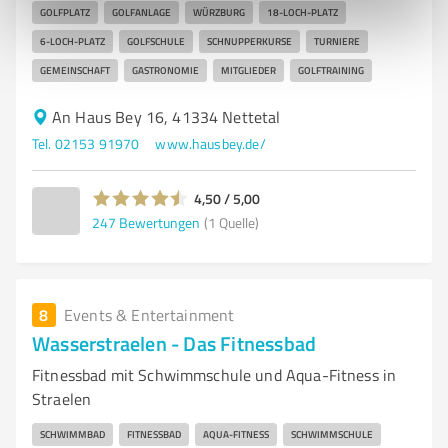
GOLFPLATZ
GOLFANLAGE
WÜRZBURG
18-LOCH-PLATZ
6-LOCH-PLATZ
GOLFSCHULE
SCHNUPPERKURSE
TURNIERE
GEMEINSCHAFT
GASTRONOMIE
MITGLIEDER
GOLFTRAINING
An Haus Bey 16, 41334 Nettetal
Tel. 02153 91970
www.hausbey.de/
4,50 / 5,00
247
Bewertungen
(1 Quelle)
8
Events & Entertainment
Wasserstraelen - Das Fitnessbad
Fitnessbad mit Schwimmschule und Aqua-Fitness in
Straelen
SCHWIMMBAD
FITNESSBAD
AQUA-FITNESS
SCHWIMMSCHULE