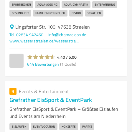
SPORTBECKEN
AQUA-JOGGING
AQUA-GYMNASTIK
ENTSPANNUNG
GESUNDHEIT
FAMILIENFREUNDLICH
BISTRO
STRAELEN
Lingsforter Str. 100, 47638 Straelen
Tel. 02834 942460
info@chamaeleon.de
www.wasserstraelen.de/wasserstraelen/herzlich-willkommen/
4,40 / 5,00
644
Bewertungen
(1 Quelle)
9
Events & Entertainment
Grefrather EisSport & EventPark
Grefrather EisSport & EventPark – Größtes Eislaufen
und Events am Niederrhein
EISLAUFEN
EVENTLOCATION
KONZERTE
PARTYS