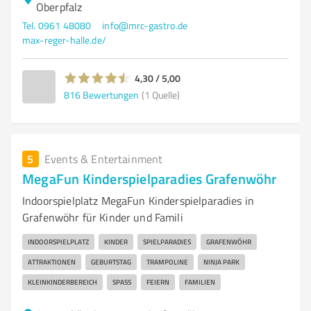
Oberpfalz
Tel. 0961 48080
info@mrc-gastro.de
max-reger-halle.de/
4,30 / 5,00
816
Bewertungen
(1 Quelle)
5
Events & Entertainment
MegaFun Kinderspielparadies Grafenwöhr
Indoorspielplatz MegaFun Kinderspielparadies in
Grafenwöhr für Kinder und Famili
INDOORSPIELPLATZ
KINDER
SPIELPARADIES
GRAFENWÖHR
ATTRAKTIONEN
GEBURTSTAG
TRAMPOLINE
NINJA PARK
KLEINKINDERBEREICH
SPASS
FEIERN
FAMILIEN