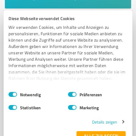
Diese Webseite verwendet Cookies
6
Events & Entertainment
Wir verwenden Cookies, um Inhalte und Anzeigen zu
PM Events GmbH
personalisieren, Funktionen für soziale Medien anbieten zu
können und die Zugriffe auf unsere Website zu analysieren.
Eventmanagement und individuelle
Außerdem geben wir Informationen zu Ihrer Verwendung
Veranstaltungsplanung in Weiden
unserer Website an unsere Partner für soziale Medien,
Werbung und Analysen weiter. Unsere Partner führen diese
EVENTMANAGEMENT
FIRMENEVENTS
HOCHZEITEN
Informationen möglicherweise mit weiteren Daten
ÖFFENTLICHE VERANSTALTUNGEN
EVENTGERÄTE
LICHTTECHNIK
zusammen, die Sie ihnen bereitgestellt haben oder die sie im
Rahmen Ihrer Nutzung der Dienste gesammelt haben.
TONTECHNIK
FULL-SERVICE
WEIDEN
OBERPFALZ
INDIVIDUELLE PLANUNG
KREATIVE KONZEPTE
Einwilligungsauswahl
Impressum
|
Datenschutzbestimmungen
Notwendig
Präferenzen
Stockerhutweg 38, 92637 Weiden in der Oberpfalz
Statistiken
Marketing
Tel. 09644 680700
info@pm.events
www.ihr-starker-eventpartner.de/
Details zeigen
4,80 / 5,00
ALLE ZULASSEN