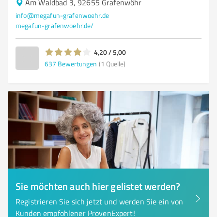
Am Waldbad 3, 92655 Grafenwöhr
info@megafun-grafenwoehr.de
megafun-grafenwoehr.de/
4,20 / 5,00
637
Bewertungen
(1 Quelle)
Sie möchten auch hier gelistet werden?
Registrieren Sie sich jetzt und werden Sie ein von
Kunden empfohlener ProvenExpert!