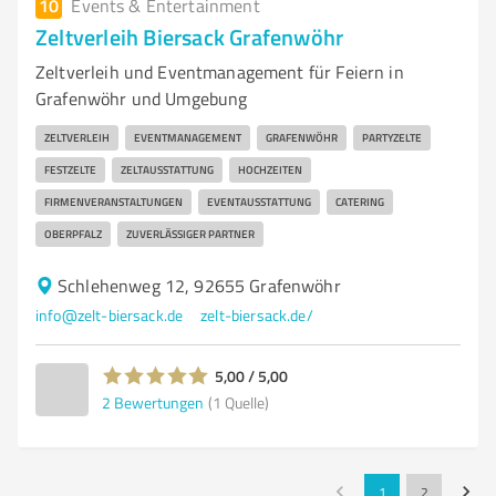
10
Events & Entertainment
Zeltverleih Biersack Grafenwöhr
Zeltverleih und Eventmanagement für Feiern in
Grafenwöhr und Umgebung
ZELTVERLEIH
EVENTMANAGEMENT
GRAFENWÖHR
PARTYZELTE
FESTZELTE
ZELTAUSSTATTUNG
HOCHZEITEN
FIRMENVERANSTALTUNGEN
EVENTAUSSTATTUNG
CATERING
OBERPFALZ
ZUVERLÄSSIGER PARTNER
Schlehenweg 12, 92655 Grafenwöhr
info@zelt-biersack.de
zelt-biersack.de/
5,00 / 5,00
2
Bewertungen
(1 Quelle)
1
2