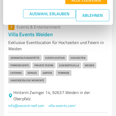
19
Bewertungen
(1 Quelle)
AUSWAHL ERLAUBEN
ABLEHNEN
7
Events & Entertainment
Villa Events Weiden
Exklusive Eventlocation für Hochzeiten und Feiern in
Weiden
VERANSTALTUNGSSTÄTTE
EVENTLOCATION
HOCHZEITEN
FIRMENEVENTS
PRIVATE FEIERN
JUGENDSTILVILLA
WEIDEN
CATERING
SERVICE
GARTEN
TERRASSE
UNVERGESSLICHE MOMENTE
Hinterm Zwinger 14, 92637 Weiden in der
Oberpfalz
info@second-reef.com
villa-events.com/