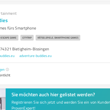
rtainment
dies
mes fürs Smartphone
 ESCAPE GAME
CITYTRIP
RÄTSELSPIELE. SMARTPHONE GAMES
, 74321 Bietigheim-Bissingen
uddies.eu
adventure-buddies.eu
gen
entlicht
Sie möchten auch hier gelistet werden?
Registrieren Sie sich jetzt und werden Sie ein von Kund
ProvenExpert!