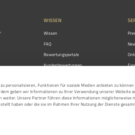
WISSEN
SE
?
Wissen
Pre
FAQ
New
Bewertungsportale
Onl
Kundenbewertungen
Exp
Kundenzufriedenheit
Exp
zu personalisieren, Funktionen für soziale Medien anbieten zu können 
Bewertungs­richtlinien
erdem geben wir Informationen zu Ihrer Verwendung unserer Website a
Events
n weiter. Unsere Partner führen diese Informationen möglicherweise 
stellt haben oder die sie im Rahmen Ihrer Nutzung der Dienste gesam