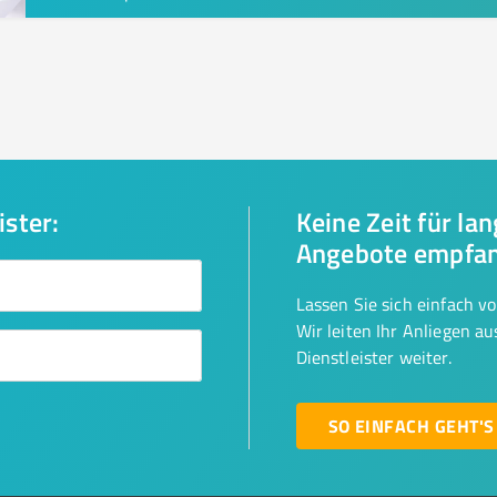
ister:
Keine Zeit für la
Angebote empfa
Lassen Sie sich einfach v
Wir leiten Ihr Anliegen a
Dienstleister weiter.
SO EINFACH GEHT'S