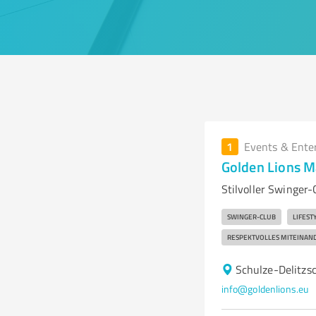
1
Events & Ente
Golden Lions 
Stilvoller Swinger
SWINGER-CLUB
LIFEST
RESPEKTVOLLES MITEINAN
Schulze-Delitzs
info@goldenlions.eu