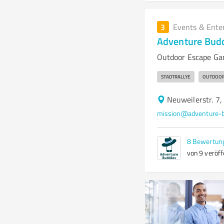
3
Events & Ente
Adventure Bud
Outdoor Escape Ga
STADTRALLYE
OUTDOOR
Neuweilerstr. 7
mission@adventure-b
8
Bewertun
von 9 veröff