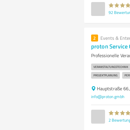
92
Bewertu
2
Events & Ente
proton Servic
Professionelle Ver
VERANSTALTUNGSTECHNIK
PROJEKTPLANUNG
PER
Hauptstraße 66
info@proton.gmbh
2
Bewertun