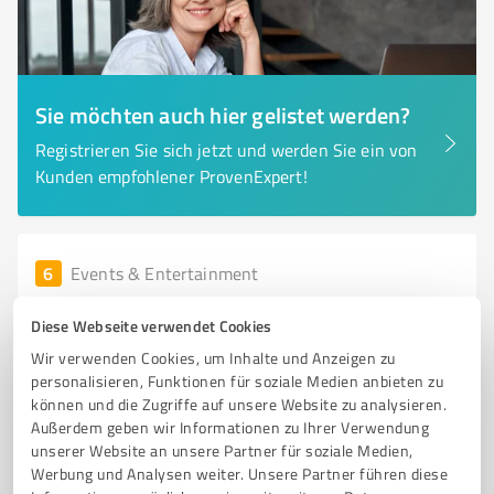
Sie möchten auch hier gelistet werden?
Registrieren Sie sich jetzt und werden Sie ein von
Kunden empfohlener ProvenExpert!
6
Events & Entertainment
Auf den Punkt Veranstaltungstechnik GmbH
Diese Webseite verwendet Cookies
Auf den Punkt Veranstaltungstechnik GmbH –
Wir verwenden Cookies, um Inhalte und Anzeigen zu
Kreative Lösungen für Ihre Events
personalisieren, Funktionen für soziale Medien anbieten zu
können und die Zugriffe auf unsere Website zu analysieren.
VERANSTALTUNGSTECHNIK
BÜHNENBAU
BELEUCHTUNG
Außerdem geben wir Informationen zu Ihrer Verwendung
BESCHALLUNG
MEDIENTECHNIK
unserer Website an unsere Partner für soziale Medien,
Werbung und Analysen weiter. Unsere Partner führen diese
Hansenweg 3, 59494 Soest