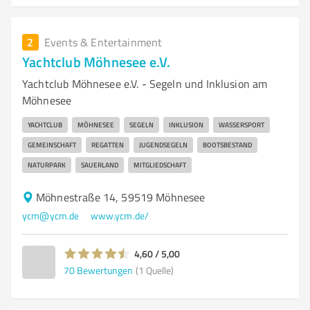
2
Events & Entertainment
Yachtclub Möhnesee e.V.
Yachtclub Möhnesee e.V. - Segeln und Inklusion am
Möhnesee
YACHTCLUB
MÖHNESEE
SEGELN
INKLUSION
WASSERSPORT
GEMEINSCHAFT
REGATTEN
JUGENDSEGELN
BOOTSBESTAND
NATURPARK
SAUERLAND
MITGLIEDSCHAFT
Möhnestraße 14, 59519 Möhnesee
ycm@ycm.de
www.ycm.de/
4,60 / 5,00
70
Bewertungen
(1 Quelle)