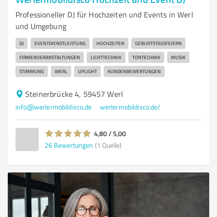
Professioneller DJ für Hochzeiten und Events in Werl
und Umgebung
DJ
EVENTDIENSTLEISTUNG
HOCHZEITEN
GEBURTSTAGSFEIERN
FIRMENVERANSTALTUNGEN
LICHTTECHNIK
TONTECHNIK
MUSIK
STIMMUNG
WERL
UPLIGHT
KUNDENBEWERTUNGEN
Steinerbrücke 4, 59457 Werl
info@werlermobildisco.de
werlermobildisco.de/
4,80 / 5,00
26
Bewertungen
(1 Quelle)